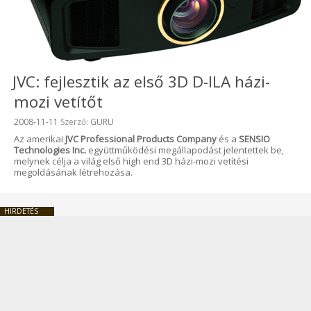
JVC: fejlesztik az első 3D D-ILA házi-
mozi vetítőt
Beküldve:
2008-11-11
Szerző:
GURU
Az amerikai
JVC Professional Products Company
és a
SENSIO
Technologies Inc.
együttműködési megállapodást jelentettek be,
melynek célja a világ első high end 3D házi-mozi vetítési
megoldásának létrehozása.
HIRDETÉS