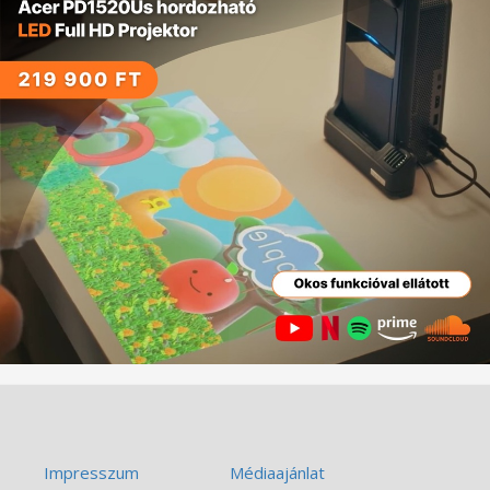
Impresszum
Médiaajánlat