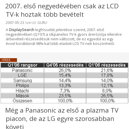
2007. első negyedévében csak az LCD
TV-k hoztak több bevételt
Beküldve:
2007-05-23
Szerző:
GURU
A
DisplaySearch
legfrissebb jelentése szerint, 2007. első
negyedévében (Q1’07) a síkpaneles TV-k gyors áreróziója ellenére
árbevételi részesedésük nem változott, de ez egyedül az egy
évvel korábbinál 98%-kal több eladott LCD TV-nek köszönhető.
HÍREK
Még a Panasonic az első a plazma TV
piacon, de az LG egyre szorosabban
követi