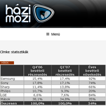
HAZIMOZI
Tartalomhoz
Menü
Címke:
statisztikák
HÍREK