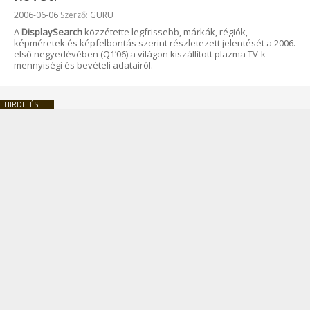
Beküldve:
2006-06-06
Szerző:
GURU
A
DisplaySearch
közzétette legfrissebb, márkák, régiók,
képméretek és képfelbontás szerint részletezett jelentését a 2006.
első negyedévében (Q1’06) a világon kiszállított plazma TV-k
mennyiségi és bevételi adatairól.
HIRDETÉS