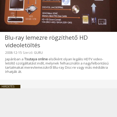
Blu-ray lemezre rögzíthető HD
videoletöltés
Beküldve:
2008-12-15
Szerző:
GURU
Japánban a
Tsutaya online
elsőként olyan legális HDTV video-
letöltő szolgáltatást indít, melynek felhasználói a nagyfelbontású
tartalmakat merevlemezükről Blu-ray Disc-re vagy más médiákra
írhatják át.
HIRDETÉS