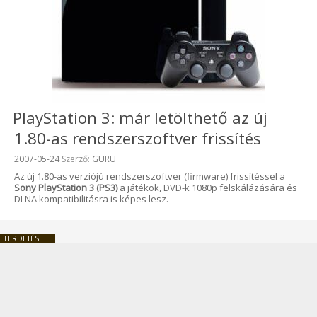
PlayStation 3: már letölthető az új
1.80-as rendszerszoftver frissítés
Beküldve:
2007-05-24
Szerző:
GURU
Az új 1.80-as verziójú rendszerszoftver (firmware) frissítéssel a
Sony PlayStation 3 (PS3)
a játékok, DVD-k 1080p felskálázására és
DLNA kompatibilitásra is képes lesz.
HIRDETÉS