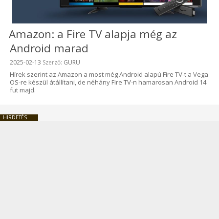
Amazon: a Fire TV alapja még az
Android marad
Beküldve:
2025-02-13
Szerző:
GURU
Hírek szerint az Amazon a most még Android alapú Fire TV-t a Vega
OS-re készül átállítani, de néhány Fire TV-n hamarosan Android 14
fut majd.
HIRDETÉS