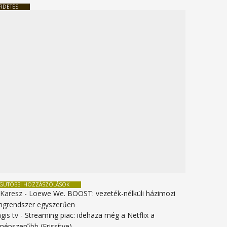
RDETÉS
EGUTÓBBI HOZZÁSZÓLÁSOK
 Karesz
-
Loewe We. BOOST: vezeték-nélküli házimozi
ngrendszer egyszerűen
gis tv
-
Streaming piac: idehaza még a Netflix a
gnépszerűbb (Frissítve)