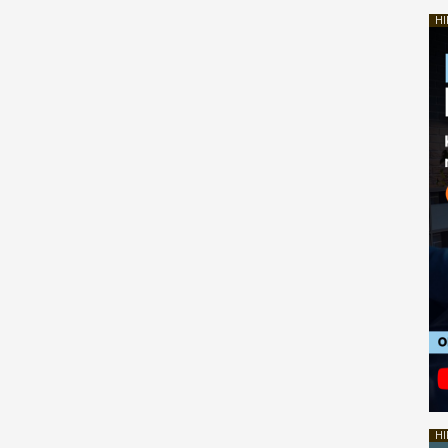
HI
HI