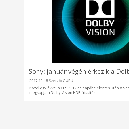
Sony: január végén érkezik a Dol
Beküldve:
2017-12-18
Szerző:
GURU
Közel egy évvel a CES 2017-es sajtóbejelentés után a So
megkapja a Dolby Vision HDR frissítést.