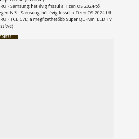
URU
-
Samsung: hét évig frissül a Tizen OS 2024-től
legends 3
-
Samsung: hét évig frissül a Tizen OS 2024-től
URU
-
TCL C7L: a megfizethetőbb Super QD-Mini LED TV
issítve)
RDETÉS