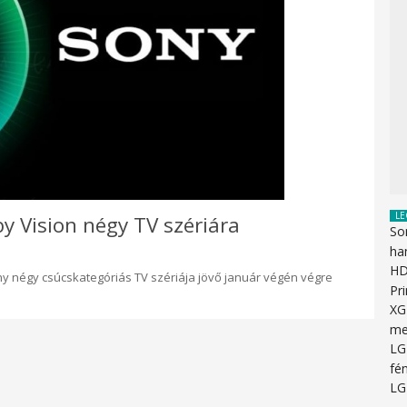
LE
by Vision négy TV szériára
So
ha
HD
ny négy csúcskategóriás TV szériája jövő január végén végre
Pr
XG
me
LG
fén
LG