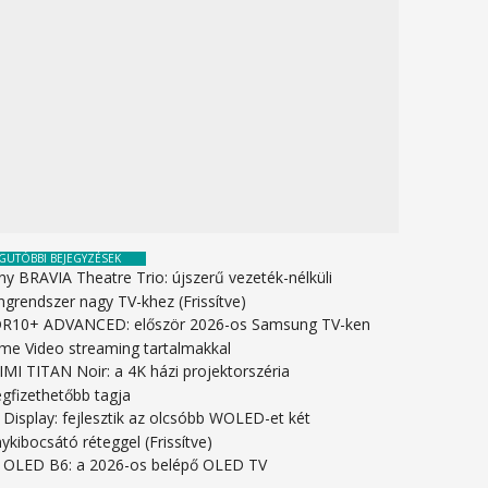
GUTÓBBI BEJEGYZÉSEK
ny BRAVIA Theatre Trio: újszerű vezeték-nélküli
ngrendszer nagy TV-khez (Frissítve)
R10+ ADVANCED: először 2026-os Samsung TV-ken
ime Video streaming tartalmakkal
IMI TITAN Noir: a 4K házi projektorszéria
gfizethetőbb tagja
 Display: fejlesztik az olcsóbb WOLED-et két
ykibocsátó réteggel (Frissítve)
 OLED B6: a 2026-os belépő OLED TV