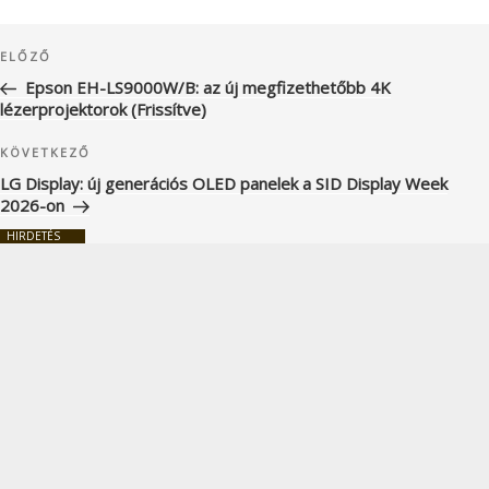
Bejegyzés
Korábbi
ELŐZŐ
navigáció
bejegyzés
Epson EH-LS9000W/B: az új megfizethetőbb 4K
lézerprojektorok (Frissítve)
Következő
KÖVETKEZŐ
bejegyzés
LG Display: új generációs OLED panelek a SID Display Week
2026-on
HIRDETÉS