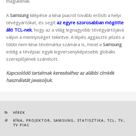
magukénak.
A
Samsung
kilépése a kínai piacról tovább erősíti a helyi
tévégyártókat, és segít
az egyre szorosabban mögötte
álló TCL-nek
, hogy az a világ legnagyobb tévégyártójává
váljon a mennyiséget tekintve. A lépés aggasztó jelzés a
többi nem kínai tévémárka számára is, mivel a
Samsung
eddig a tévépiac egyik legversenyképesebb globális
szereplőjének számított.
Kapcsolódó tartalmak kereséséhez az alábbi címkék
használatát javasoljuk.
KATEGÓRIÁK
HÍREK
CÍMKÉK
KÍNA
,
PROJEKTOR
,
SAMSUNG
,
STATISZTIKA
,
TCL
,
TV
,
TV PIAC