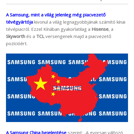
A Samsung, mint a világ jelenleg még piacvezető
tévégyártója
kivonul a világ legnagyobbjának számító kínai
tévépiacról. Ezzel Kínában gyakorlatilag a
Hisense
, a
Skyworth
és a
TCL
versengenek majd a piacvezető
pozícióért.
A Samsung China bejelentése
szerint: „A gyorsan változó