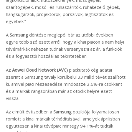
szárítógépek, mosó- és ruhaszárítók, ruhakezelő gépek,
hangsugárzók, projektorok, porszívók, légtisztítók és
egyebek.”
A
Samsung
döntése meglepő, bár az utóbbi években
egyre több szó esett arról, hogy a kínai piacon a nem helyi
tévémárkák nehezen tudnak versenyezni az ár, a funkciók
és a fogyasztói hozzáállás tekintetében.
Az
Aowei Cloud Network (AVC)
piackutató cég adatai
szerint a Samsung tavaly körülbelül 33 millió tévét szállított
ki, amivel piaci részesedése mindössze 3,6%-ra csökkent
és a márkák rangsorában már az ötödik helyre esett
vissza.
Az elmúlt évtizedben a
Samsung
pozíciója folyamatosan
romlott a kínai márkák térhódításával, amelyek áprilisban
együttesen a kínai tévépiac mintegy 94,1%-át tudták