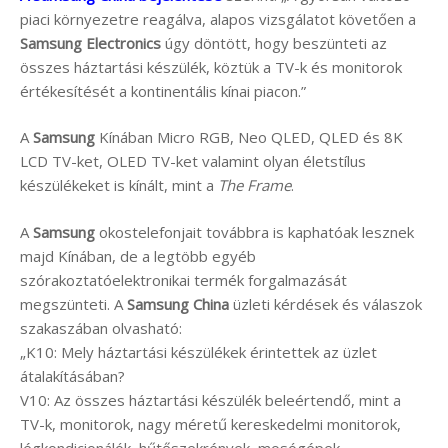
piaci környezetre reagálva, alapos vizsgálatot követően a
Samsung Electronics
úgy döntött, hogy beszünteti az
összes háztartási készülék, köztük a TV-k és monitorok
értékesítését a kontinentális kínai piacon.”
A
Samsung
Kínában Micro RGB, Neo QLED, QLED és 8K
LCD TV-ket, OLED TV-ket valamint olyan életstílus
készülékeket is kínált, mint a
The Frame
.
A
Samsung
okostelefonjait továbbra is kaphatóak lesznek
majd Kínában, de a legtöbb egyéb
szórakoztatóelektronikai termék forgalmazását
megszünteti. A
Samsung China
üzleti kérdések és válaszok
szakaszában olvasható:
„K10: Mely háztartási készülékek érintettek az üzlet
átalakításában?
V10: Az összes háztartási készülék beleértendő, mint a
TV-k, monitorok, nagy méretű kereskedelmi monitorok,
légkondicionálók, hűtőszekrények, mosógépek,