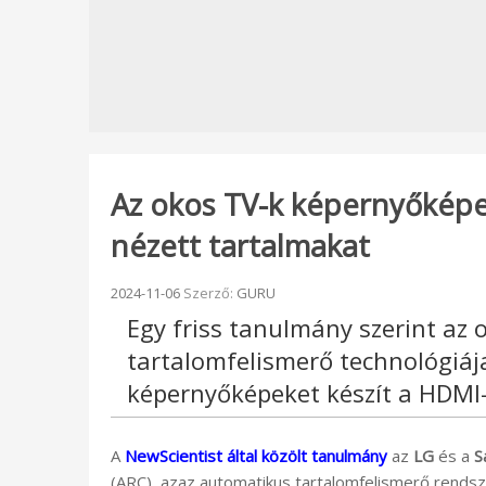
Az okos TV-k képernyőképek
nézett tartalmakat
Beküldve:
2024-11-06
Szerző:
GURU
Egy friss tanulmány szerint az
tartalomfelismerő technológiá
képernyőképeket készít a HDMI-n
A
NewScientist által közölt tanulmány
az
LG
és a
S
(ARC), azaz automatikus tartalomfelismerő rends