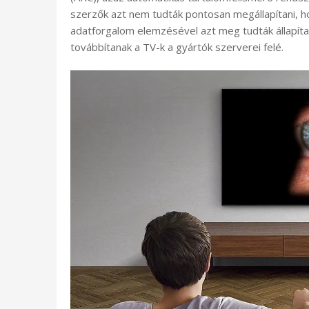
szerzők azt nem tudták pontosan megállapítani, h
adatforgalom elemzésével azt meg tudták állapíta
továbbítanak a TV-k a gyártók szerverei felé.