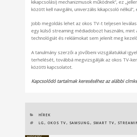
kikapcsolási) mechanizmusok működnek”, ez „jelle
között kell navigálni, univerzális kikapcsoló nélkül
Jobb megoldás lehet az okos TV-t teljesen leválas
egy külső streaming médiadobozt használni, mint
technológiát és reklámokat sem jelenít meg kezelő
A tanulmány szerzői a jövőbeni vizsgálatukkal ig
terhelését, továbbá megvizsgálják az okos TV-ke
közötti kapcsolatot.
Kapcsolódó tartalmak kereséséhez az alábbi címkék
KATEGÓRIÁK
HÍREK
CÍMKÉK
LG
,
OKOS TV
,
SAMSUNG
,
SMART TV
,
STREAMI
HIRDETÉS