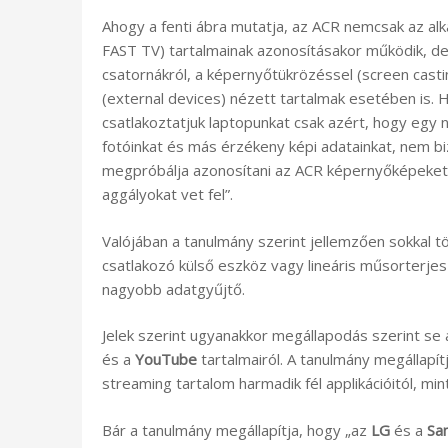
Ahogy a fenti ábra mutatja, az ACR nemcsak az al
FAST TV) tartalmainak azonosításakor működik, de 
csatornákról, a képernyőtükrözéssel (screen cast
(external devices) nézett tartalmak esetében is
csatlakoztatjuk laptopunkat csak azért, hogy egy
fotóinkat és más érzékeny képi adatainkat, nem b
megpróbálja azonosítani az ACR képernyőképeket k
aggályokat vet fel”.
Valójában a tanulmány szerint jellemzően sokkal 
csatlakozó külső eszköz vagy lineáris műsorterjes
nagyobb adatgyűjtő.
Jelek szerint ugyanakkor megállapodás szerint se
és a
YouTube
tartalmairól. A tanulmány megállapít
streaming tartalom harmadik fél applikációitól, min
Bár a tanulmány megállapítja, hogy „az
LG
és a
Sa