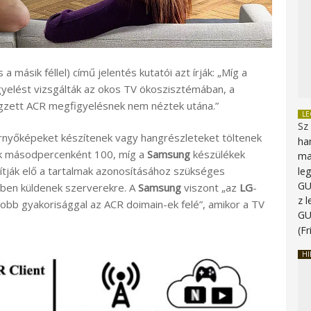
a másik féllel) című jelentés kutatói azt írják: „Míg a
igyelést vizsgálták az okos TV ökoszisztémában, a
végzett ACR megfigyelésnek nem néztek utána.”
L
Sz
ernyőképeket készítenek vagy hangrészleteket töltenek
ha
k másodpercenként 100, míg a
Samsung
készülékek
ma
ítják elő a tartalmak azonosításához szükséges
le
G
ben küldenek szerverekre. A
Samsung
viszont „az
LG
-
z 
obb gyakorisággal az ACR doimain-ek felé”, amikor a TV
G
(Fr
HI