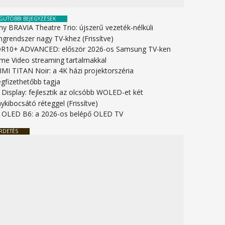
GUTÓBBI BEJEGYZÉSEK
ny BRAVIA Theatre Trio: újszerű vezeték-nélküli
ngrendszer nagy TV-khez (Frissítve)
R10+ ADVANCED: először 2026-os Samsung TV-ken
ime Video streaming tartalmakkal
IMI TITAN Noir: a 4K házi projektorszéria
gfizethetőbb tagja
 Display: fejlesztik az olcsóbb WOLED-et két
ykibocsátó réteggel (Frissítve)
 OLED B6: a 2026-os belépő OLED TV
RDETÉS