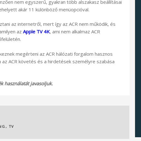
mzően nem egyszerű, gyakran több alszakasz beállításai
”, ehelyett akár 11 különböző menüopcióval.
ztani az internetről, mert így az ACR nem működik, és
 amilyen az
Apple TV 4K
, ami nem alkalmaz ACR
felületén.
yekeznek megérteni az ACR hálózati forgalom hasznos
n az ACR követés és a hirdetések személyre szabása
 használatát javasoljuk.
NG
,
TV