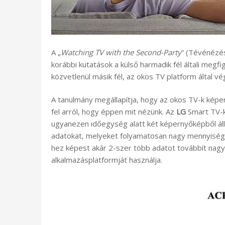
A „
Watching TV with the Second-Party
” (Tévénézés 
korábbi kutatások a külső harmadik fél általi megf
közvetlenül másik fél, az okos TV platform által 
A tanulmány megállapítja, hogy az okos TV-k kép
fel arról, hogy éppen mit nézünk. Az
LG
Smart TV-
ugyanezen időegység alatt két képernyőképből áll
adatokat, melyeket folyamatosan nagy mennyiség
hez képest akár 2-szer több adatot továbbít nagy
alkalmazásplatformját használja.