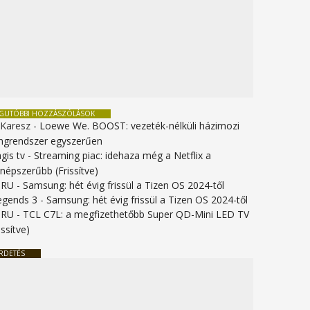
EGUTÓBBI HOZZÁSZÓLÁSOK
 Karesz
-
Loewe We. BOOST: vezeték-nélküli házimozi
ngrendszer egyszerűen
gis tv
-
Streaming piac: idehaza még a Netflix a
gnépszerűbb (Frissítve)
URU
-
Samsung: hét évig frissül a Tizen OS 2024-től
legends 3
-
Samsung: hét évig frissül a Tizen OS 2024-től
URU
-
TCL C7L: a megfizethetőbb Super QD-Mini LED TV
issítve)
RDETÉS