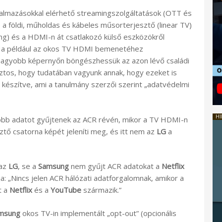
kalmazásokkal elérhető streamingszolgáltatások (OTT és
a földi, műholdas és kábeles műsorterjesztő (linear TV)
ing) és a HDMI-n át csatlakozó külső eszközökről
. Ha például az okos TV HDMI bemenetéhez
 nagyobb képernyőn böngészhessük az azon lévő családi
iztos, hogy tudatában vagyunk annak, hogy ezeket is
észítve, ami a tanulmány szerzői szerint „adatvédelmi
HI
több adatot gyűjtenek az ACR révén, mikor a TV HDMI-n
ztő csatorna képét jeleníti meg, és itt nem az
LG
a
 az
LG
, se a
Samsung
nem gyűjt ACR adatokat a
Netflix
ja: „Nincs jelen ACR hálózati adatforgalomnak, amikor a
t a
Netflix
és a
YouTube
származik.”
msung
okos TV-in implementált „opt-out” (opcionális