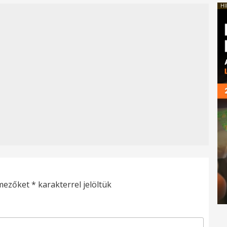
HI
 mezőket
*
karakterrel jelöltük