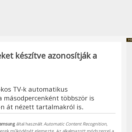
HI
et készítve azonosítják a
 okos TV-k automatikus
ja másodpercenként többször is
 át nézett tartalmakról is.
amsung
által használt
Automatic Content Recognition
,
zerek működését elemezte. Az alkalmazott módszerrel a