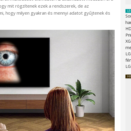
ogy mit rögzítenek ezek a rendszerek, de az
LE
ni, hogy milyen gyakran és mennyi adatot gyűjtenek és
So
ha
HD
Pr
XG
me
LG
fén
LG
HI