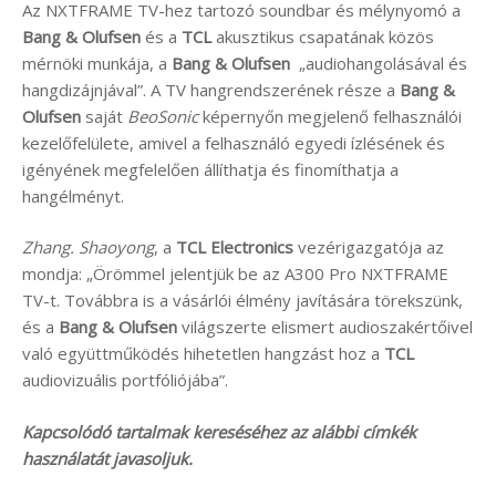
Az NXTFRAME TV-hez tartozó soundbar és mélynyomó a
Bang & Olufsen
és a
TCL
akusztikus csapatának közös
mérnöki munkája, a
Bang & Olufsen
„audiohangolásával és
hangdizájnjával”. A TV hangrendszerének része a
Bang &
Olufsen
saját
BeoSonic
képernyőn megjelenő felhasználói
kezelőfelülete, amivel a felhasználó egyedi ízlésének és
igényének megfelelően állíthatja és finomíthatja a
hangélményt.
Zhang. Shaoyong
, a
TCL Electronics
vezérigazgatója az
mondja: „Örömmel jelentjük be az A300 Pro NXTFRAME
TV-t. Továbbra is a vásárlói élmény javítására törekszünk,
és a
Bang & Olufsen
világszerte elismert audioszakértőivel
való együttműködés hihetetlen hangzást hoz a
TCL
audiovizuális portfóliójába”.
Kapcsolódó tartalmak kereséséhez az alábbi címkék
használatát javasoljuk.