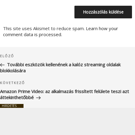
This site uses Akismet to reduce spam.
Learn how your
comment data is processed.
Bejegyzés
Korábbi
ELŐZŐ
navigáció
bejegyzés
További eszközök kellenének a kalóz streaming oldalak
blokkolására
Következő
KÖVETKEZŐ
bejegyzés
Amazon Prime Video: az alkalmazás frissített felülete teszi azt
áttekinthetőbbé
HIRDETÉS