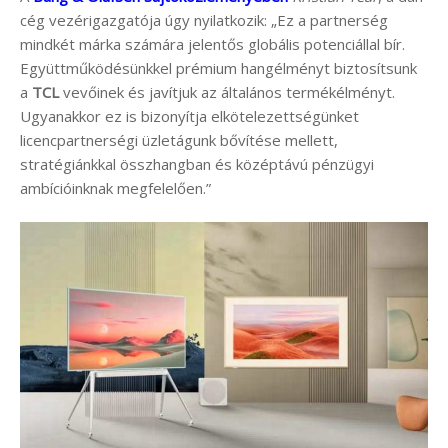
cég vezérigazgatója úgy nyilatkozik: „Ez a partnerség
mindkét márka számára jelentős globális potenciállal bír.
Együttműködésünkkel prémium hangélményt biztosítsunk
a
TCL
vevőinek és javítjuk az általános termékélményt.
Ugyanakkor ez is bizonyítja elkötelezettségünket
licencpartnerségi üzletágunk bővítése mellett,
stratégiánkkal összhangban és középtávú pénzügyi
ambícióinknak megfelelően.”