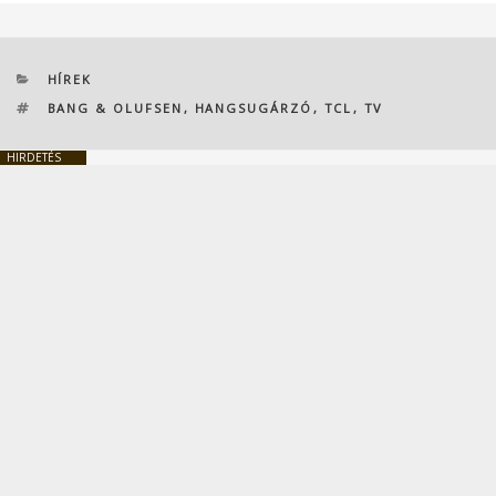
KATEGÓRIÁK
HÍREK
CÍMKÉK
BANG & OLUFSEN
,
HANGSUGÁRZÓ
,
TCL
,
TV
HIRDETÉS