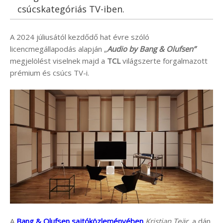
csúcskategóriás TV-iben.
A 2024 júliusától kezdődő hat évre szóló
licencmegállapodás alapján „
Audio by Bang & Olufsen”
megjelölést viselnek majd a
TCL
világszerte forgalmazott
prémium és csúcs TV-i.
A
Bang & Olufsen sajtóközleményében
Kristian Teär
, a dán