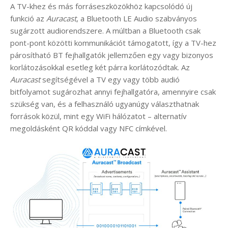
A TV-khez és más forráseszközökhöz kapcsolódó új
funkció az
Auracast
, a Bluetooth LE Audio szabványos
sugárzott audiorendszere. A múltban a Bluetooth csak
pont-pont közötti kommunikációt támogatott, így a TV-hez
párosítható BT fejhallgatók jellemzően egy vagy bizonyos
korlátozásokkal esetleg két párra korlátozódtak. Az
Auracast
segítségével a TV egy vagy több audió
bitfolyamot sugározhat annyi fejhallgatóra, amennyire csak
szükség van, és a felhasználó ugyanúgy választhatnak
források közül, mint egy WiFi hálózatot – alternatív
megoldásként QR kóddal vagy NFC címkével.