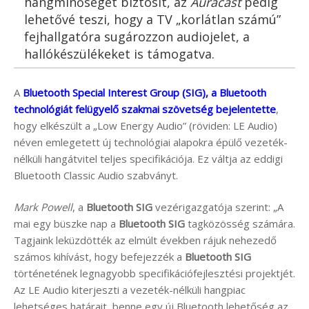
hangminőséget biztosít, az
Auracast
pedig
lehetővé teszi, hogy a TV „korlátlan számú”
fejhallgatóra sugározzon audiojelet, a
hallókészülékeket is támogatva.
A
Bluetooth Special Interest Group (SIG), a Bluetooth
technológiát felügyelő szakmai szövetség bejelentette
,
hogy elkészült a „Low Energy Audio” (röviden: LE Audio)
néven emlegetett új technológiai alapokra épülő vezeték-
nélküli hangátvitel teljes specifikációja. Ez váltja az eddigi
Bluetooth Classic Audio szabványt.
Mark Powell
, a
Bluetooth SIG
vezérigazgatója szerint: „A
mai egy büszke nap a
Bluetooth SIG
tagközösség számára.
Tagjaink leküzdötték az elmúlt években rájuk nehezedő
számos kihívást, hogy befejezzék a
Bluetooth SIG
történetének legnagyobb specifikációfejlesztési projektjét.
Az LE Audio kiterjeszti a vezeték-nélküli hangpiac
lehetséges határait, benne egy új Bluetooth lehetőség az