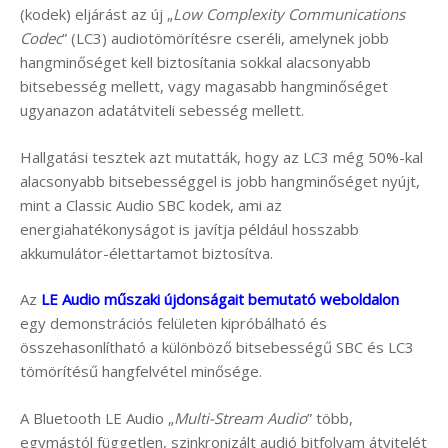
(kodek) eljárást az új „
Low Complexity Communications
Codec
” (LC3) audiotömörítésre cseréli, amelynek jobb
hangminőséget kell biztosítania sokkal alacsonyabb
bitsebesség mellett, vagy magasabb hangminőséget
ugyanazon adatátviteli sebesség mellett.
Hallgatási tesztek azt mutatták, hogy az LC3 még 50%-kal
alacsonyabb bitsebességgel is jobb hangminőséget nyújt,
mint a Classic Audio SBC kodek, ami az
energiahatékonyságot is javítja például hosszabb
akkumulátor-élettartamot biztosítva.
Az
LE Audio műszaki újdonságait bemutató weboldalon
egy demonstrációs felületen kipróbálható és
összehasonlítható a különböző bitsebességű SBC és LC3
tömörítésű hangfelvétel minősége.
A Bluetooth LE Audio „
Multi-Stream Audio
” több,
egymástól független, szinkronizált audió bitfolyam átvitelét