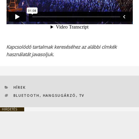
Kapcsolódó tartalmak kereséséhez az alábbi címkék
használatát javasoljuk.
KATEGÓRIÁK
HÍREK
CÍMKÉK
BLUETOOTH
,
HANGSUGÁRZÓ
,
TV
HIRDETÉS