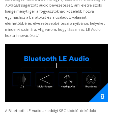
Auracast
sugárzott audió bevezetését, ami életre szóló
hangélményt ígér a fogyasztóknak, közelebb hozva
egymáshoz a barátokat és a családot, valamint
elérhetőbbé és élvezetesebbé teszi a nyilvános helyeket
mindenki számára. Alig várom, hogy lássam az LE Audio
hozta innovációkat.”
A Bluetooth LE Audio az eddigi SBC kódoló-dekódoló