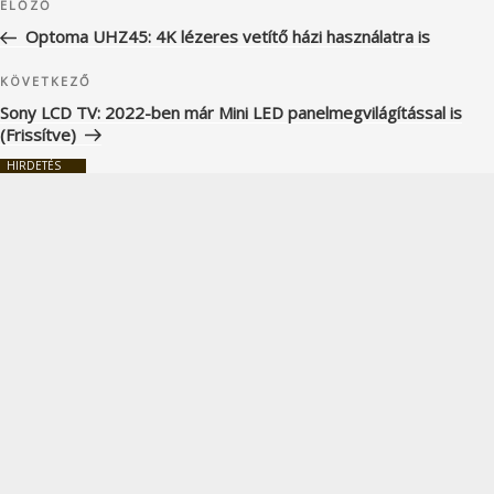
Korábbi
ELŐZŐ
navigáció
bejegyzés
Optoma UHZ45: 4K lézeres vetítő házi használatra is
Következő
KÖVETKEZŐ
bejegyzés
Sony LCD TV: 2022-ben már Mini LED panelmegvilágítással is
(Frissítve)
HIRDETÉS