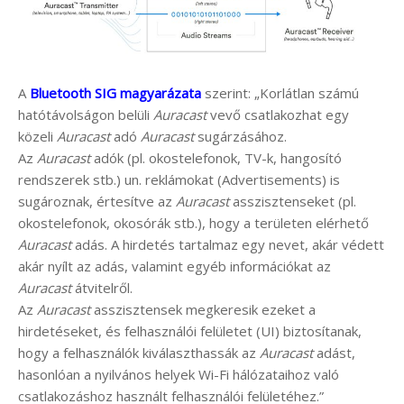
A
Bluetooth SIG magyarázata
szerint: „Korlátlan számú
hatótávolságon belüli
Auracast
vevő csatlakozhat egy
közeli
Auracast
adó
Auracast
sugárzásához.
Az
Auracast
adók (pl. okostelefonok, TV-k, hangosító
rendszerek stb.) un. reklámokat (Advertisements) is
sugároznak, értesítve az
Auracast
asszisztenseket (pl.
okostelefonok, okosórák stb.), hogy a területen elérhető
Auracast
adás. A hirdetés tartalmaz egy nevet, akár védett
akár nyílt az adás, valamint egyéb információkat az
Auracast
átvitelről.
Az
Auracast
asszisztensek megkeresik ezeket a
hirdetéseket, és felhasználói felületet (UI) biztosítanak,
hogy a felhasználók kiválaszthassák az
Auracast
adást,
hasonlóan a nyilvános helyek Wi-Fi hálózataihoz való
csatlakozáshoz használt felhasználói felületéhez.”