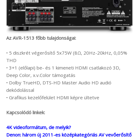
Az AVR-1513 főbb tulajdonságai:
• 5 diszkrét végerősítő 5x75W (8Ω, 20Hz-20kHz, 0,05%
THD
• 3+1 (előlapi) be- és 1 kimeneti HDMI csatlakozó 3D,
Deep Color, x.v.Color támogatás
• Dolby TrueHD, DTS-HD Master Audio HD audió
dekódolással
• Grafikus kezelőfelület HDMI képre ültetve
Kapcsolódó linkek:
4K videoformátum, de melyik?
Denon: három új 2011-es középkategóriás AV vevőerősítő