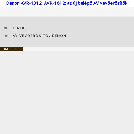
Denon AVR-1312, AVR-1612: az új belépő AV vevőerősítők
KATEGÓRIÁK
HÍREK
CÍMKÉK
AV VEVŐERŐSÍTŐ
,
DENON
HIRDETÉS