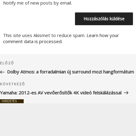
Notify me of new posts by email.
This site uses Akismet to reduce spam.
Learn how your
comment data is processed.
Bejegyzés
Korábbi
ELŐZŐ
navigáció
bejegyzés
Dolby Atmos: a forradalmian új surround mozi hangformátum
Következő
KÖVETKEZŐ
bejegyzés
Yamaha: 2012-es AV vevőerősítők 4K videó felskálázással
HIRDETÉS