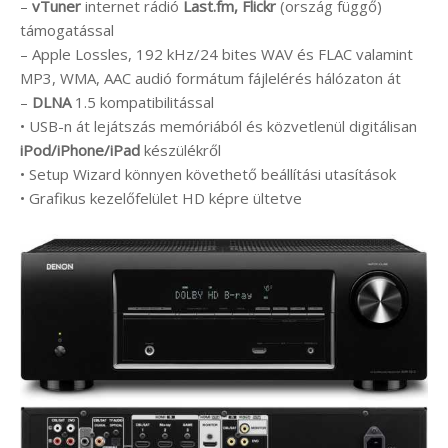
–
vTuner
internet rádió
Last.fm, Flickr
(ország függő)
támogatással
– Apple Lossles, 192 kHz/24 bites WAV és FLAC valamint
MP3, WMA, AAC audió formátum fájlelérés hálózaton át
–
DLNA
1.5 kompatibilitással
• USB-n át lejátszás memóriából és közvetlenül digitálisan
iPod/iPhone/iPad
készülékről
• Setup Wizard könnyen követhető beállítási utasítások
• Grafikus kezelőfelület HD képre ültetve