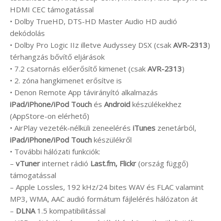
HDMI CEC támogatással
• Dolby TrueHD, DTS-HD Master Audio HD audió
dekódolás
• Dolby Pro Logic IIz illetve Audyssey DSX (csak
AVR-2313
)
térhangzás bővítő eljárások
• 7.2 csatornás előerősítő kimenet (csak
AVR-2313
)
• 2. zóna hangkimenet erősítve is
• Denon Remote App távirányító alkalmazás
iPad/iPhone/iPod Touch
és
Android
készülékekhez
(AppStore-on elérhető)
• AirPlay vezeték-nélküli zeneelérés
iTunes
zenetárból,
iPad/iPhone/iPod Touch
készülékről
• További hálózati funkciók:
–
vTuner
internet rádió
Last.fm, Flickr
(ország függő)
támogatással
– Apple Lossles, 192 kHz/24 bites WAV és FLAC valamint
MP3, WMA, AAC audió formátum fájlelérés hálózaton át
–
DLNA
1.5 kompatibilitással