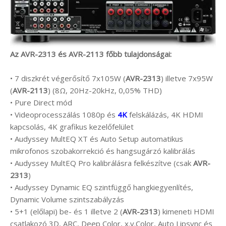
Az AVR-2313 és AVR-2113 főbb tulajdonságai:
• 7 diszkrét végerősítő 7x105W (
AVR-2313
) illetve 7x95W
(
AVR-2113
) (8Ω, 20Hz-20kHz, 0,05% THD)
• Pure Direct mód
• Videoprocesszálás 1080p és
4K
felskálázás, 4K HDMI
kapcsolás, 4K grafikus kezelőfelület
• Audyssey MultEQ XT és Auto Setup automatikus
mikrofonos szobakorrekció és hangsugárzó kalibrálás
• Audyssey MultEQ Pro kalibrálásra felkészítve (csak
AVR-
2313
)
• Audyssey Dynamic EQ szintfüggő hangkiegyenlítés,
Dynamic Volume szintszabályzás
• 5+1 (előlapi) be- és 1 illetve 2 (
AVR-2313
) kimeneti HDMI
csatlakozó 3D, ARC, Deep Color, x.v.Color, Auto Lipsync és