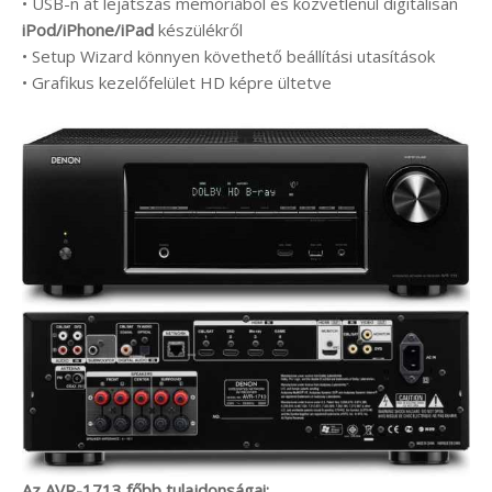
• USB-n át lejátszás memóriából és közvetlenül digitálisan
iPod/iPhone/iPad
készülékről
• Setup Wizard könnyen követhető beállítási utasítások
• Grafikus kezelőfelület HD képre ültetve
Az AVR-1713 főbb tulajdonságai: