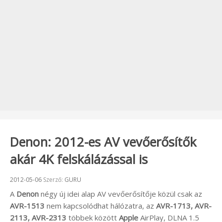
Denon: 2012-es AV vevőerősítők
akár 4K felskálázással is
Beküldve:
2012-05-06
Szerző:
GURU
A
Denon
négy új idei alap AV vevőerősítője közül csak az
AVR-1513
nem kapcsolódhat hálózatra, az
AVR-1713, AVR-
2113, AVR-2313
többek között
Apple
AirPlay, DLNA 1.5