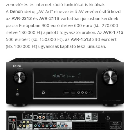
zeneelérés és internet rádió funkciókat is kínálnak.
A
Denon
idei új „AV-Art” elnevezésű AV vevőerősítői közül
az
AVR-2313
és
AVR-2113
várhatóan júniusban kerülnek
piacra Európában 900 euró illetve 600 euró (kb. 270.000
illetve 180.000 Ft) ajánlott fogyasztói árakon. Az
AVR-1713
500 euróért (kb. 150.000 Ft), az
AVR-1513
330 euróért
(kb. 100.000 Ft) ugyancsak kapható lesz júniusban.