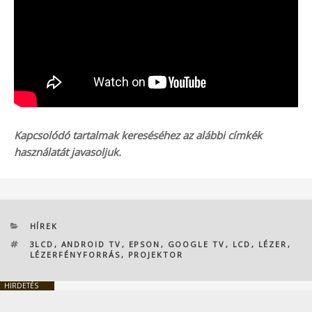
Kapcsolódó tartalmak kereséséhez az alábbi címkék
használatát javasoljuk.
KATEGÓRIÁK
HÍREK
CÍMKÉK
3LCD
,
ANDROID TV
,
EPSON
,
GOOGLE TV
,
LCD
,
LÉZER
,
LÉZERFÉNYFORRÁS
,
PROJEKTOR
HIRDETÉS