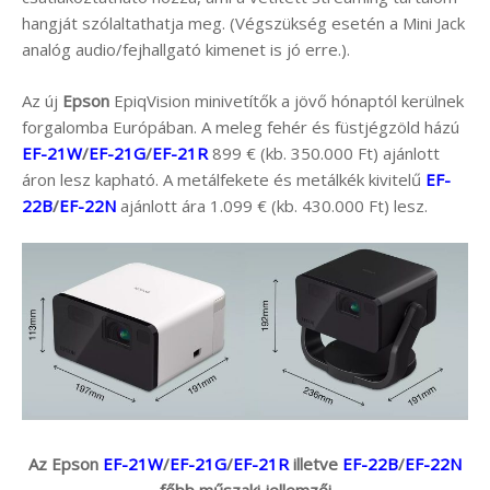
hangját szólaltathatja meg. (Végszükség esetén a Mini Jack
analóg audio/fejhallgató kimenet is jó erre.).
Az új
Epson
EpiqVision minivetítők a jövő hónaptól kerülnek
forgalomba Európában. A meleg fehér és füstjégzöld házú
EF-21W
/
EF-21G
/
EF-21R
899 € (kb. 350.000 Ft) ajánlott
áron lesz kapható. A metálfekete és metálkék kivitelű
EF-
22B
/
EF-22N
ajánlott ára 1.099 € (kb. 430.000 Ft) lesz.
Az Epson
EF-21W
/
EF-21G
/
EF-21R
illetve
EF-22B
/
EF-22N