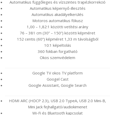
Automatikus függőleges és vízszintes trapézkorrekció
Automatikus képernyő-illesztés
Automatikus akadályelkerülés
Motoros automatikus fókusz
1,00 – 1,82:1 közötti vetítési arány
76 – 381 cm (30” – 150”) közötti képméret
152 centis (60”) képméret 1,33 m távolságból
10:1 képeltolás
360 fokban forgatható
Okos szemvédelem
Google TV okos TV platform
Googel Cast
Google Assistant, Google Search
HDMI ARC (HDCP 2.3), USB 2.0 TypeA, USB 2.0 Mini-B,
Mini Jack fejhallgató/audiokimenet
Wi-Fi és Bluetooth kapcsolat