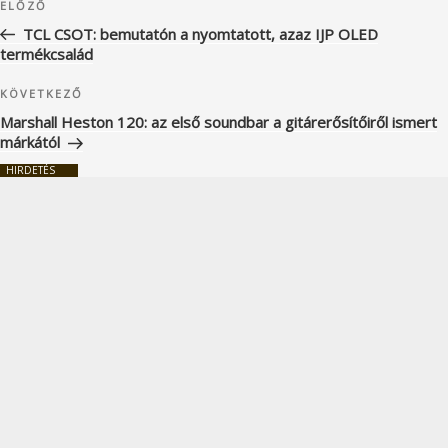
Korábbi
ELŐZŐ
navigáció
bejegyzés
TCL CSOT: bemutatón a nyomtatott, azaz IJP OLED
termékcsalád
Következő
KÖVETKEZŐ
bejegyzés
Marshall Heston 120: az első soundbar a gitárerősítőiről ismert
márkától
HIRDETÉS