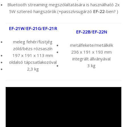
Bluetooth streaming megszólaltatására is használható 2x
5W sztereó hangszórók (+passzívsugárzó
EF-22
-ben? )
EF-21W
/
EF-21G
/
EF-21R
EF-22B
/
EF-22N
meleg fehér/füstjég
metálfekete/metálkék
zöld/bézs rózsaszín
236‎ x 191 x 193 mm
197‎ x 191 x 113 mm
integrált állványával
oldalsó tápcsatlakozóval
3 kg
2,3 kg