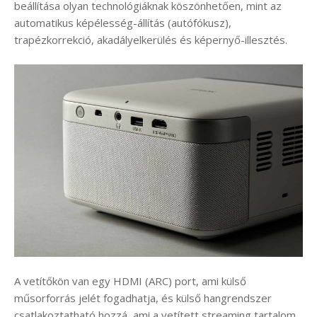
beállítása olyan technológiáknak köszönhetően, mint az
automatikus képélesség-állítás (autófókusz),
trapézkorrekció, akadályelkerülés és képernyő-illesztés.
A vetítőkön van egy HDMI (ARC) port, ami külső
műsorforrás jelét fogadhatja, és külső hangrendszer
csatlakoztatható hozzá, ami a vetített streaming tartalom