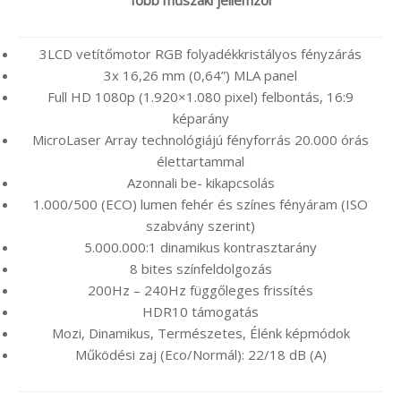
főbb műszaki jellemzői
3LCD vetítőmotor RGB folyadékkristályos fényzárás
3x 16,26 mm (0,64”) MLA panel
Full HD 1080p (1.920×1.080 pixel) felbontás, 16:9
képarány
MicroLaser Array technológiájú fényforrás 20.000 órás
élettartammal
Azonnali be- kikapcsolás
1.000/500 (ECO) lumen fehér és színes fényáram (ISO
szabvány szerint)
5.000.000:1 dinamikus kontrasztarány
8 bites színfeldolgozás
200Hz – 240Hz függőleges frissítés
HDR10 támogatás
Mozi, Dinamikus, Természetes, Élénk képmódok
Működési zaj (Eco/Normál): 22/18 dB (A)