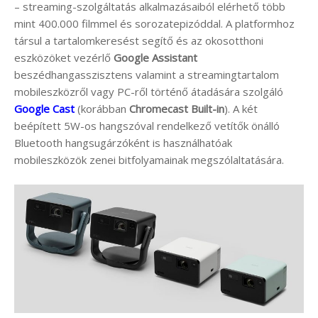
– streaming-szolgáltatás alkalmazásaiból elérhető több
mint 400.000 filmmel és sorozatepizóddal. A platformhoz
társul a tartalomkeresést segítő és az okosotthoni
eszközöket vezérlő
Google Assistant
beszédhangasszisztens valamint a streamingtartalom
mobileszközről vagy PC-ről történő átadására szolgáló
Google Cast
(korábban
Chromecast Built-in
). A két
beépített 5W-os hangszóval rendelkező vetítők önálló
Bluetooth hangsugárzóként is használhatóak
mobileszközök zenei bitfolyamainak megszólaltatására.