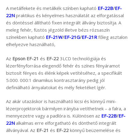
A metálfekete és metálkék színben kapható
EF-22B
/
EF-
22N
praktikus és kényelmes használatát az elforgatással
és döntéssel állítható fixen integrált állvány biztosítja. A
meleg fehér, füstös jégzöld illetve bézs rózsaszín
színekben kapható
EF-21W
/
EF-21G
/
EF-21R
főleg asztalon
elhelyezve használható,
Az
Epson
EF-21
és
EF-22
3LCD technológiája és
lézerfényforrása elegendő fehér és színes fényáramot
biztosít fényes és élénk képek vetítéséhez, a specifikált
5.000. 000:1 dinamikus kontrasztarány pedig jól
definiálható árnyalatokat és mély feketéket ígér.
Az akár utazáskor is használható kicsi és könnyű mini-
lézerprojektorok bármilyen irányba vetíthetnek – a falra, a
mennyezetre vagy a padlóra is. Különösen az
EF-22B
/
EF-
22N
alkalmas erre elforgatható és dönthető integrált
állványával. Az
EF-21
és
EF-22
könnyű beüzemelése és