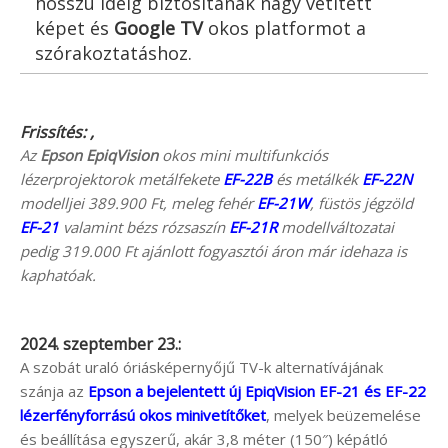
hosszú ideig biztosítanak nagy vetített
képet és
Google TV
okos platformot a
szórakoztatáshoz.
Frissítés: ,
Az
Epson EpiqVision
okos mini multifunkciós
lézerprojektorok metálfekete
EF-22B
és metálkék
EF-22N
modelljei 389.900 Ft, meleg fehér
EF-21W
, füstös jégzöld
EF-21
valamint bézs rózsaszín
EF-21R
modellváltozatai
pedig 319.000 Ft ajánlott fogyasztói áron már idehaza is
kaphatóak.
2024. szeptember 23.:
A szobát uraló óriásképernyőjű TV-k alternatívájának
szánja az
Epson a bejelentett új EpiqVision EF-21 és EF-22
lézerfényforrású okos minivetítőket
, melyek beüzemelése
és beállítása egyszerű, akár 3,8 méter (150″) képátló