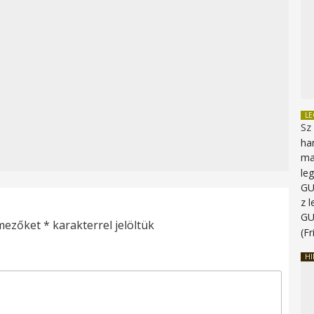
L
Sz
ha
ma
le
G
z 
G
 mezőket
*
karakterrel jelöltük
(Fr
HI