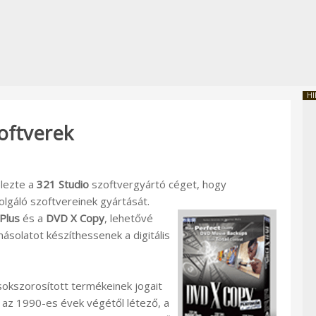
HI
zoftverek
elezte a
321 Studio
szoftvergyártó céget, hogy
gáló szoftvereinek gyártását.
Plus
és a
DVD X Copy
, lehetővé
ásolatot készíthessenek a digitális
sokszorosított termékeinek jogait
az 1990-es évek végétől létező, a