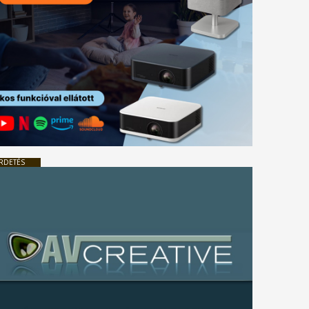
RDETÉS
tkező
gyzés