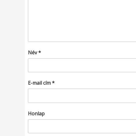
Név
*
E-mail cím
*
Honlap