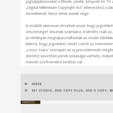
jogtulajdonosokat a filmek, zenék, könyvek és TV a
„Digital Millennium Copyright Act” elnevezésű sza
termékeivel. Most tehát ennek vége.
A stúdiók sikeresen érveltek azzal, hogy jogvédett
veszteséget okoznak számukra. A kérdés csak az,
jó néhányan megtapasztalhatták az óceán túloldal
kiderül, hogy jogvédett zenét cserél az Internete
„rossz zsaru” szerepet az új precedensnek megfel
döntést követően perek sokasága várható, melyek
másoló szoftverekre betiltás vár.
KATEGÓRIÁK
HÍREK
CÍMKÉK
321 STUDIO
,
DVD COPY PLUS
,
DVD X COPY
,
M
HIRDETÉS