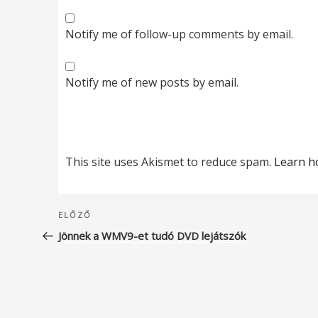
Notify me of follow-up comments by email.
Notify me of new posts by email.
This site uses Akismet to reduce spam.
Learn h
Bejegyzés
Korábbi
ELŐZŐ
navigáció
bejegyzés
Jönnek a WMV9-et tudó DVD lejátszók