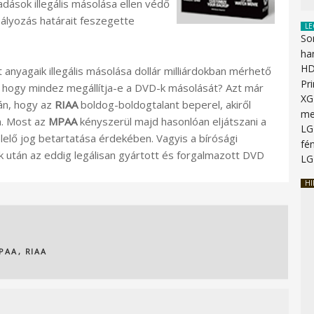
dások illegális másolása ellen védő
bályozás határait feszegette
LE
So
ha
HD
 anyagaik illegális másolása dollár milliárdokban mérhető
Pr
 hogy mindez megállítja-e a DVD-k másolását? Azt már
XG
án, hogy az
RIAA
boldog-boldogtalant beperel, akiről
me
n. Most az
MPAA
kényszerül majd hasonlóan eljátszani a
LG
elő jog betartatása érdekében. Vagyis a bírósági
fén
 után az eddig legálisan gyártott és forgalmazott DVD
LG
HI
PAA
,
RIAA