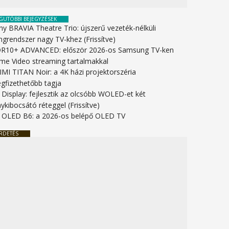
GUTÓBBI BEJEGYZÉSEK
ny BRAVIA Theatre Trio: újszerű vezeték-nélküli
ngrendszer nagy TV-khez (Frissítve)
R10+ ADVANCED: először 2026-os Samsung TV-ken
ime Video streaming tartalmakkal
IMI TITAN Noir: a 4K házi projektorszéria
gfizethetőbb tagja
 Display: fejlesztik az olcsóbb WOLED-et két
ykibocsátó réteggel (Frissítve)
 OLED B6: a 2026-os belépő OLED TV
RDETÉS