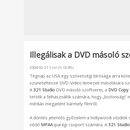
Illegálisak a DVD másoló s
Beküldve:
2004-02-21
Szerző:
GURU
Tegnap az USA egy szövetségi bírósága arra köt
szüneteltesse DVD-Video lemezek másolására szol
A
321 Studio
DVD másoló szoftverei, a
DVD Copy 
tették a felhasználók számára, hogy „biztonsági” m
médián megjelent bármely filmről.
A döntés jelentős győzelem a hollywoodi stúdiók 
védő
MPAA
iparági csoport számára. A
321 Studio