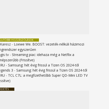
EGUTÓBBI HOZZÁSZÓLÁSOK
 Karesz
-
Loewe We. BOOST: vezeték-nélküli házimozi
ngrendszer egyszerűen
gis tv
-
Streaming piac: idehaza még a Netflix a
gnépszerűbb (Frissítve)
URU
-
Samsung: hét évig frissül a Tizen OS 2024-től
legends 3
-
Samsung: hét évig frissül a Tizen OS 2024-től
URU
-
TCL C7L: a megfizethetőbb Super QD-Mini LED TV
issítve)
RDETÉS