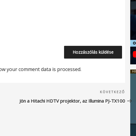
ow your comment data is processed.
HI
Köve
KÖVETKEZŐ
beje
Jön a Hitachi HDTV projektor, az Illumina PJ-TX100