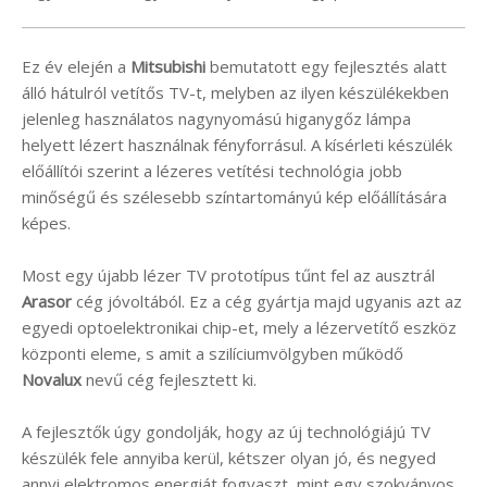
Ez év elején a
Mitsubishi
bemutatott egy fejlesztés alatt
álló hátulról vetítős TV-t, melyben az ilyen készülékekben
jelenleg használatos nagynyomású higanygőz lámpa
helyett lézert használnak fényforrásul. A kísérleti készülék
előállítói szerint a lézeres vetítési technológia jobb
minőségű és szélesebb színtartományú kép előállítására
képes.
Most egy újabb lézer TV prototípus tűnt fel az ausztrál
Arasor
cég jóvoltából. Ez a cég gyártja majd ugyanis azt az
egyedi optoelektronikai chip-et, mely a lézervetítő eszköz
központi eleme, s amit a szilíciumvölgyben működő
Novalux
nevű cég fejlesztett ki.
A fejlesztők úgy gondolják, hogy az új technológiájú TV
készülék fele annyiba kerül, kétszer olyan jó, és negyed
annyi elektromos energiát fogyaszt, mint egy szokványos