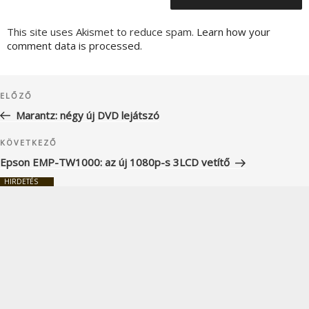
This site uses Akismet to reduce spam.
Learn how your
comment data is processed.
Bejegyzés
Korábbi
ELŐZŐ
navigáció
bejegyzés
Marantz: négy új DVD lejátszó
Következő
KÖVETKEZŐ
bejegyzés
Epson EMP-TW1000: az új 1080p-s 3LCD vetítő
HIRDETÉS