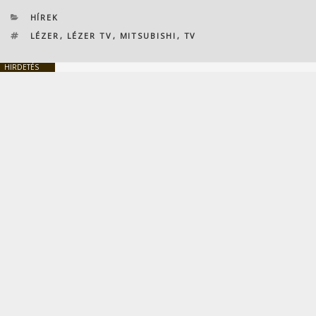
KATEGÓRIÁK
HÍREK
CÍMKÉK
LÉZER
,
LÉZER TV
,
MITSUBISHI
,
TV
HIRDETÉS