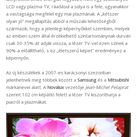
LCD vagy plazma TV, ráadásul a súlya is a fele, ugyanakkor
a vastagsága megfelel egy mai plazmának. A „kétszer
olyan jó” megállapítás abból a műszaki lehetőségből
származik, hogy a jelenlegi képernyőkkel szemben, melyek
az emberi szem által érzékelhető színtartománynak durván
csak 30-35%-át adják vissza, a lézer TV-vel ezen színek a
90%-a előállítható, s ez „életszerű képet” eredményez a
képernyőn.
Az új készülékek a 2007-es karácsonyi szezonban
jelenhetnek meg többek között a
Samsung
és a
Mitsubishi
márkanevei alatt. A
Novalux
vezetője
Jean-Michel Pelaprat
szerint 102 cm képátló felett a lézer TV kiszoríthatja a
piacról a plazmákat.