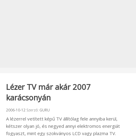
Lézer TV már akár 2007
karácsonyán
Beküldve:
2006-10-12
Szerző:
GURU
A lézerrel vetített képű TV állítólag fele annyiba kerül,
kétszer olyan jó, és negyed annyi elektromos energiát
fogyaszt, mint egy szokványos LCD vagy plazma TV.