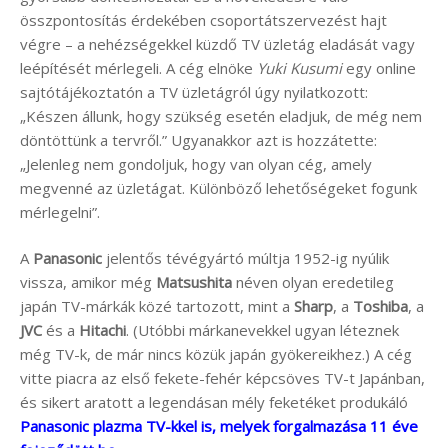
összpontosítás érdekében csoportátszervezést hajt
végre – a nehézségekkel küzdő TV üzletág eladását vagy
leépítését mérlegeli. A cég elnöke
Yuki Kusumi
egy online
sajtótájékoztatón a TV üzletágról úgy nyilatkozott:
„Készen állunk, hogy szükség esetén eladjuk, de még nem
döntöttünk a tervről.” Ugyanakkor azt is hozzátette:
„Jelenleg nem gondoljuk, hogy van olyan cég, amely
megvenné az üzletágat. Különböző lehetőségeket fogunk
mérlegelni”.
A
Panasonic
jelentős tévégyártó múltja 1952-ig nyúlik
vissza, amikor még
Matsushita
néven olyan eredetileg
japán TV-márkák közé tartozott, mint a
Sharp
, a
Toshiba
, a
JVC
és a
Hitachi
. (Utóbbi márkanevekkel ugyan léteznek
még TV-k, de már nincs közük japán gyökereikhez.) A cég
vitte piacra az első fekete-fehér képcsöves TV-t Japánban,
és sikert aratott a legendásan mély feketéket produkáló
Panasonic plazma TV-kkel is, melyek forgalmazása 11 éve