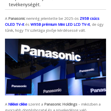
tevékenységét.
A
Panasonic
nemrég jelentette be 2025-ös
Z95B csúcs
OLED TV-it
és
W95B prémium Mini LED LCD TV-it
, de úgy
tűnik, hogy TV üzletága jövője kérdésessé vált.
A
Nikkei cikke
szerint a
Panasonic Holdings
– miközben a
gyorsabb döntéshozatal és a növekedésre való