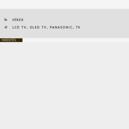
KATEGÓRIÁK
HÍREK
CÍMKÉK
LCD TV
,
OLED TV
,
PANASONIC
,
TV
HIRDETÉS