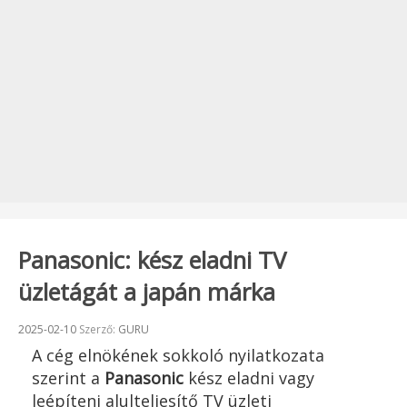
Panasonic: kész eladni TV
üzletágát a japán márka
Beküldve:
2025-02-10
Szerző:
GURU
A cég elnökének sokkoló nyilatkozata
szerint a
Panasonic
kész eladni vagy
leépíteni alulteljesítő TV üzleti