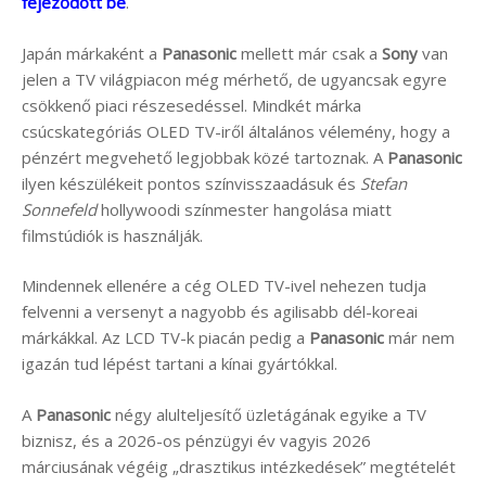
fejeződött be
.
Japán márkaként a
Panasonic
mellett már csak a
Sony
van
jelen a TV világpiacon még mérhető, de ugyancsak egyre
csökkenő piaci részesedéssel. Mindkét márka
csúcskategóriás OLED TV-iről általános vélemény, hogy a
pénzért megvehető legjobbak közé tartoznak. A
Panasonic
ilyen készülékeit pontos színvisszaadásuk és
Stefan
Sonnefeld
hollywoodi színmester hangolása miatt
filmstúdiók is használják.
Mindennek ellenére a cég OLED TV-ivel nehezen tudja
felvenni a versenyt a nagyobb és agilisabb dél-koreai
márkákkal. Az LCD TV-k piacán pedig a
Panasonic
már nem
igazán tud lépést tartani a kínai gyártókkal.
A
Panasonic
négy alulteljesítő üzletágának egyike a TV
biznisz, és a 2026-os pénzügyi év vagyis 2026
márciusának végéig „drasztikus intézkedések” megtételét