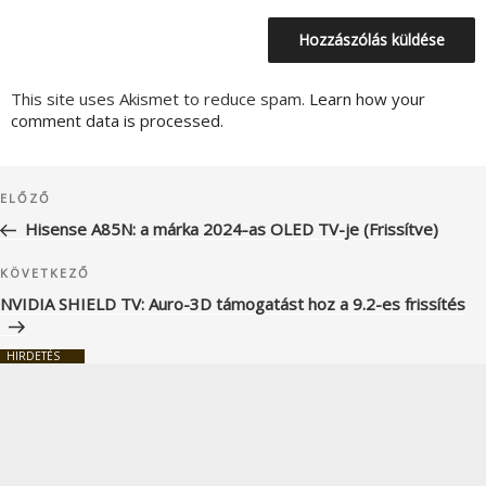
This site uses Akismet to reduce spam.
Learn how your
comment data is processed.
Bejegyzés
Korábbi
ELŐZŐ
navigáció
bejegyzés
Hisense A85N: a márka 2024-as OLED TV-je (Frissítve)
Következő
KÖVETKEZŐ
bejegyzés
NVIDIA SHIELD TV: Auro-3D támogatást hoz a 9.2-es frissítés
HIRDETÉS