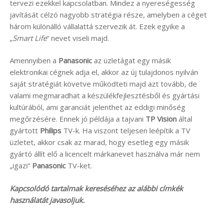
tervezi ezekkel kapcsolatban. Mindez a nyereségesség
javítását célzó nagyobb stratégia része, amelyben a céget
három különálló vállalattá szervezik át. Ezek egyike a
„
Smart Life
” nevet viseli majd.
Amennyiben a
Panasonic
az üzletágat egy másik
elektronikai cégnek adja el, akkor az új tulajdonos nyilván
saját stratégiát követve működteti majd azt tovább, de
valami megmaradhat a készülékfejlesztésből és gyártási
kultúrából, ami garanciát jelenthet az eddigi minőség
megőrzésére. Ennek jó példája a tajvani
TP Vision
által
gyártott
Philips
TV-k. Ha viszont teljesen leépítik a TV
üzletet, akkor csak az marad, hogy esetleg egy másik
gyártó állít elő a licencelt márkanevet használva már nem
„igazi”
Panasonic
TV-ket.
Kapcsolódó tartalmak kereséséhez az alábbi címkék
használatát javasoljuk.