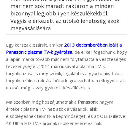
már nem sok maradt raktáron a minden
bizonnyal legjobb ilyen készülékekből.
Vagyis elérkezett az utolsó lehetőség azok
megvásárlására.
Egy korszak lezárult, amikor
2013 decemberében leállt a
Panasonic plazma TV-k gyártása
, de el kell fogadnunk, hogy
a japán márka tovább már nem folytathatta a veszteséges
tevékenységet. 2014 márciusával a plazma TV-k
forgalmazása is megszűnik, legalábbis a gyártó hivatalos
forgalmazóinak raktáraiból addigra várhatóan elfogynak az
utolsó, még tavaly gyártott készülékek is.
Ma azonban még hozzájuthatnak a
Panasonic
nagyra
értékelt plazma TV-ihez azok a vásárlók, akik
elsődlegesnek tekintik a képminőséget, és az OLED illetve
4K Ultra HD TV-k árainak csökkenésére várnak.