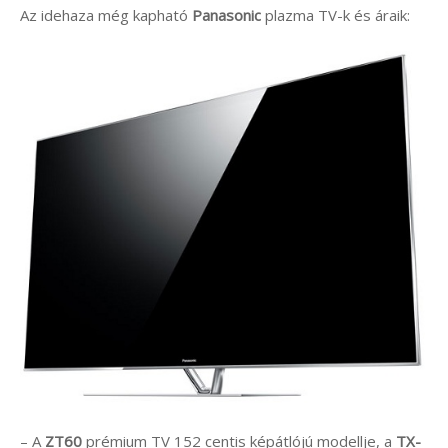
Az idehaza még kapható
Panasonic
plazma TV-k és áraik:
– A
ZT60
prémium TV 152 centis képátlójú modellje, a
TX-