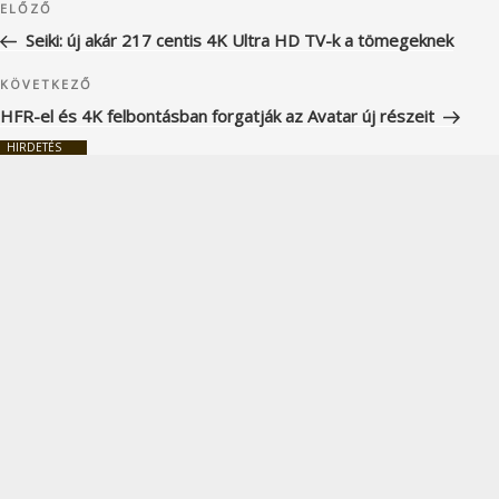
Korábbi
ELŐZŐ
navigáció
bejegyzés
Seiki: új akár 217 centis 4K Ultra HD TV-k a tömegeknek
Következő
KÖVETKEZŐ
bejegyzés
HFR-el és 4K felbontásban forgatják az Avatar új részeit
HIRDETÉS