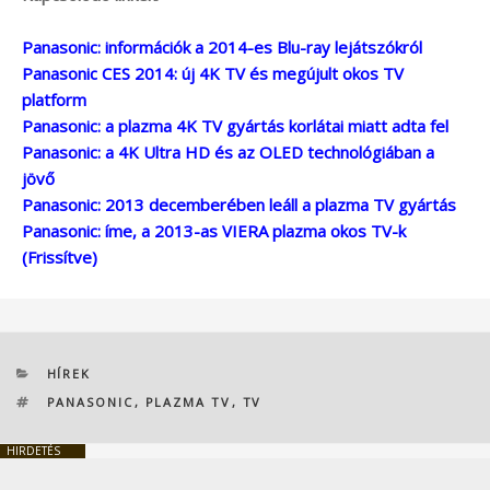
Panasonic: információk a 2014-es Blu-ray lejátszókról
Panasonic CES 2014: új 4K TV és megújult okos TV
platform
Panasonic: a plazma 4K TV gyártás korlátai miatt adta fel
Panasonic: a 4K Ultra HD és az OLED technológiában a
jövő
Panasonic: 2013 decemberében leáll a plazma TV gyártás
Panasonic: íme, a 2013-as VIERA plazma okos TV-k
(Frissítve)
KATEGÓRIÁK
HÍREK
CÍMKÉK
PANASONIC
,
PLAZMA TV
,
TV
HIRDETÉS