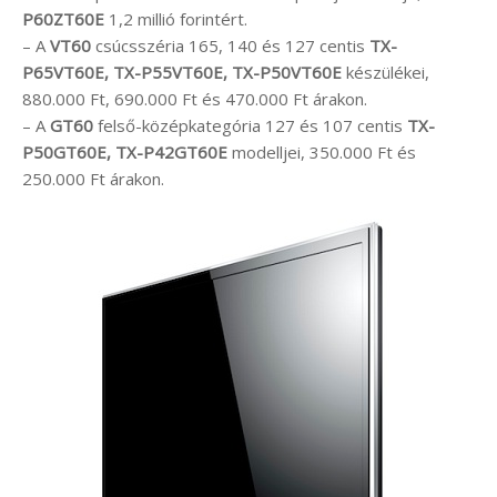
P60ZT60E
1,2 millió forintért.
– A
VT60
csúcsszéria 165, 140 és 127 centis
TX-
P65VT60E, TX-P55VT60E, TX-P50VT60E
készülékei,
880.000 Ft, 690.000 Ft és 470.000 Ft árakon.
– A
GT60
felső-középkategória 127 és 107 centis
TX-
P50GT60E, TX-P42GT60E
modelljei, 350.000 Ft és
250.000 Ft árakon.