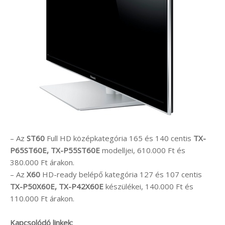
– Az
ST60
Full HD középkategória 165 és 140 centis
TX-
P65ST60E, TX-P55ST60E
modelljei, 610.000 Ft és
380.000 Ft árakon.
– Az
X60
HD-ready belépő kategória 127 és 107 centis
TX-P50X60E, TX-P42X60E
készülékei, 140.000 Ft és
110.000 Ft árakon.
Kapcsolódó linkek: