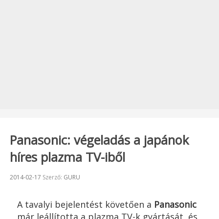
Panasonic: végeladás a japánok
híres plazma TV-iből
Beküldve:
2014-02-17
Szerző:
GURU
A tavalyi bejelentést követően a
Panasonic
már leállította a plazma TV-k gyártását, és