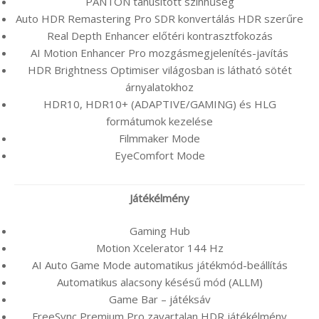
PANTON tanúsított színhűség
Auto HDR Remastering Pro SDR konvertálás HDR szerűre
Real Depth Enhancer előtéri kontrasztfokozás
AI Motion Enhancer Pro mozgásmegjelenítés-javítás
HDR Brightness Optimiser világosban is látható sötét
árnyalatokhoz
HDR10, HDR10+ (ADAPTIVE/GAMING) és HLG
formátumok kezelése
Filmmaker Mode
EyeComfort Mode
Játékélmény
Gaming Hub
Motion Xcelerator 144 Hz
AI Auto Game Mode automatikus játékmód-beállítás
Automatikus alacsony késésű mód (ALLM)
Game Bar – játéksáv
FreeSync Premium Pro zavartalan HDR játékélmény