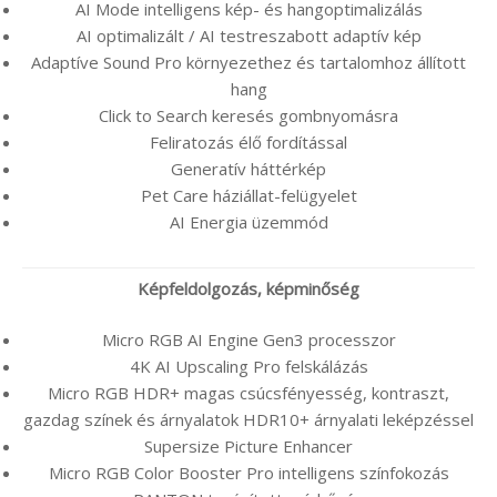
AI Mode intelligens kép- és hangoptimalizálás
AI optimalizált / AI testreszabott adaptív kép
Adaptíve Sound Pro környezethez és tartalomhoz állított
hang
Click to Search keresés gombnyomásra
Feliratozás élő fordítással
Generatív háttérkép
Pet Care háziállat-felügyelet
AI Energia üzemmód
Képfeldolgozás, képminőség
Micro RGB AI Engine Gen3 processzor
4K AI Upscaling Pro felskálázás
Micro RGB HDR+ magas csúcsfényesség, kontraszt,
gazdag színek és árnyalatok HDR10+ árnyalati leképzéssel
Supersize Picture Enhancer
Micro RGB Color Booster Pro intelligens színfokozás