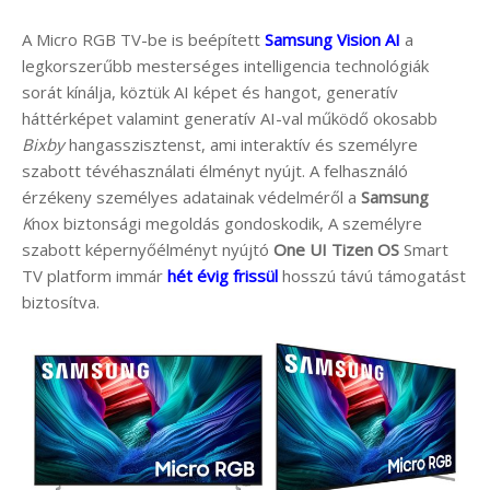
A Micro RGB TV-be is beépített
Samsung Vision AI
a
legkorszerűbb mesterséges intelligencia technológiák
sorát kínálja, köztük AI képet és hangot, generatív
háttérképet valamint generatív AI-val működő okosabb
Bixby
hangasszisztenst, ami interaktív és személyre
szabott tévéhasználati élményt nyújt. A felhasználó
érzékeny személyes adatainak védelméről a
Samsung
K
nox biztonsági megoldás gondoskodik, A személyre
szabott képernyőélményt nyújtó
One UI Tizen OS
Smart
TV platform immár
hét évig frissül
hosszú távú támogatást
biztosítva.