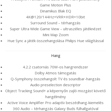
Game Motion Plus
Dinamikus Blak EQ
4K@120/144Hz+VRR+HDR+10bit
Surround Sound – térhangzás
Super Ultra Wide Game View – ultraszéles játéknézet
Mini Map Zoom
Hue Sync a játék összehangolása Philips Hue világítással
Hang
4.2.2 csatornás 70W-os hangrendszer
Dolby Atmos támogatás
Q-Symphony összehangolt TV és soundbar-hangzás
Audio preselection descriptor
Object Tracking Sound+ a képernyőn zajló mozgást követő
hangélmény
Active Voice Amplifier Pro adaptív beszédhang-kiemelés
360 Audio – térhangzás Galaxy Buds fülhallgatóval