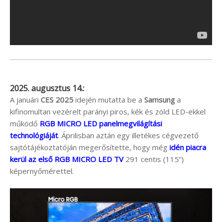
2025. augusztus 14.:
A januári
CES 2025
idején mutatta be a
Samsung
a
kifinomultan vezérelt parányi piros, kék és zöld LED-ekkel
működő
RGB MICRO LED panelmegvilágítási
technológiáját
. Áprilisban aztán egy illetékes cégvezető
sajtótájékoztatóján megerősítette, hogy még
idén piacra
kerül az első RGB MICRO LED TV
291 centis (115”)
képernyőmérettel.