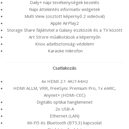
Daily+ napi tevékenységek kezelés
Napi áttekintés informatív widgetek
Multi View (osztott képernyő 2 videóval)
Apple AirPlay2
Storage Share fájlátvitel a Galaxy eszközök és a TV között
Art Strore műalkotások a képernyőn
Knox adatbiztonság-védelem
Karaoke mikrofon
Csatlakozás
4x HDMI 2.1 4K/144Hz
HDMI ALLM, VRR, FreeSync Premium Pro, 1x eARC,
Anynet+ (HDMI-CEC)
Digitális optikai hangkimenet
2x USB-A
Ethernet (LAN)
Wi-Fi5 és Bluetooth (BT5.3) kapcsolat