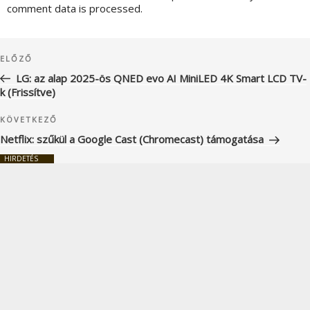
comment data is processed.
Bejegyzés
Korábbi
ELŐZŐ
navigáció
bejegyzés
LG: az alap 2025-ös QNED evo AI MiniLED 4K Smart LCD TV-
k (Frissítve)
Következő
KÖVETKEZŐ
bejegyzés
Netflix: szűkül a Google Cast (Chromecast) támogatása
HIRDETÉS