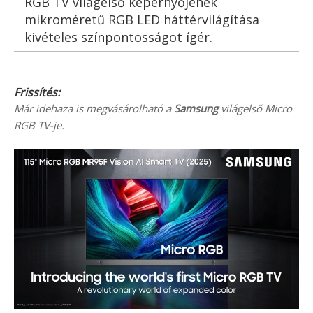
RGB TV világelső képernyőjének
mikroméretű RGB LED háttérvilágítása
kivételes színpontosságot ígér.
Frissítés:
Már idehaza is megvásárolható a
Samsung
világelső Micro
RGB TV-je.