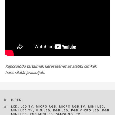
Kapcsolódó tartalmak kereséséhez az alábbi címkék
használatát javasoljuk.
KATEGÓRIÁK
HÍREK
CÍMKÉK
LCD
,
LCD TV
,
MICRO RGB
,
MICRO RGB TV
,
MINI LED
,
MINI LED TV
,
MINILED
,
RGB LED
,
RGB MICRO LED
,
RGB
MINI LED
,
RGB MINILED
,
SAMSUNG
,
TV