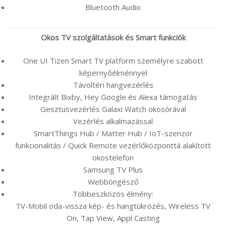
Bluetooth Audio
Okos TV szolgáltatások és Smart funkciók
One UI Tizen Smart TV platform személyre szabott
képernyőélménnyel
Távoltéri hangvezérlés
Integrált Bixby, Hey Google és Alexa támogatás
Gesztusvezérlés Galaxi Watch okosórával
Vezérlés alkalmazással
SmartThings Hub / Matter Hub / IoT-szenzor
funkcionalitás / Quick Remote vezérlőközponttá alakított
okostelefon
Samsung TV Plus
Webböngésző
Többeszközös élmény:
TV-Mobil oda-vissza kép- és hangtükrözés, Wireless TV
On, Tap View, Appl Casting