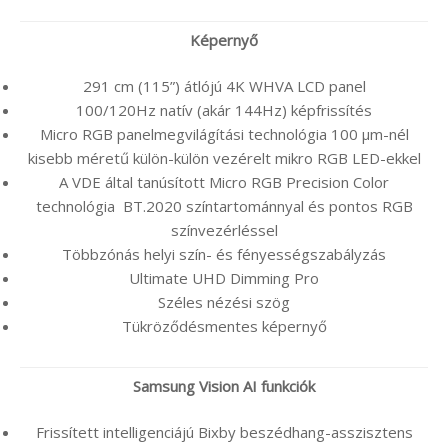
Képernyő
291 cm (115”) átlójú 4K WHVA LCD panel
100/120Hz natív (akár 144Hz) képfrissítés
Micro RGB panelmegvilágítási technológia 100 µm-nél
kisebb méretű külön-külön vezérelt mikro RGB LED-ekkel
A VDE által tanúsított Micro RGB Precision Color
technológia BT.2020 színtartománnyal és pontos RGB
színvezérléssel
Többzónás helyi szín- és fényességszabályzás
Ultimate UHD Dimming Pro
Széles nézési szög
Tükröződésmentes képernyő
Samsung Vision AI funkciók
Frissített intelligenciájú Bixby beszédhang-asszisztens