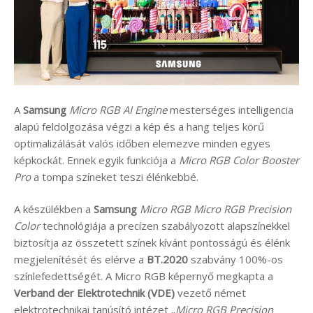
A
Samsung
Micro RGB AI Engine
mesterséges intelligencia
alapú feldolgozása végzi a kép és a hang teljes körű
optimalizálását valós időben elemezve minden egyes
képkockát. Ennek egyik funkciója a
Micro RGB Color Booster
Pro
a tompa színeket teszi élénkebbé.
A készülékben a
Samsung
Micro RGB Micro RGB Precision
Color
technológiája a precízen szabályozott alapszínekkel
biztosítja az összetett színek kívánt pontosságú és élénk
megjelenítését és elérve a
BT.2020
szabvány 100%-os
színlefedettségét. A Micro RGB képernyő megkapta a
Verband der Elektrotechnik (VDE)
vezető német
elektrotechnikai tanúsító intézet „
Micro RGB Precision