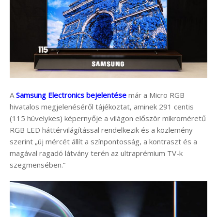
A
Samsung Electronics bejelentése
már a Micro RGB
hivatalos megjelenéséről tájékoztat, aminek 291 centis
(115 hüvelykes) képernyője a világon először mikroméretű
RGB LED háttérvilágítással rendelkezik és a közlemény
szerint „új mércét állít a színpontosság, a kontraszt és a
magával ragadó látvány terén az ultraprémium TV-k
szegmensében.”