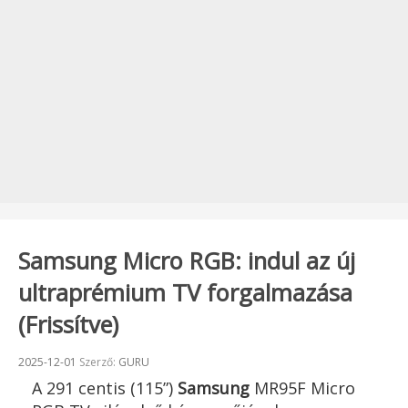
Samsung Micro RGB: indul az új
ultraprémium TV forgalmazása
(Frissítve)
Beküldve:
2025-12-01
Szerző:
GURU
A 291 centis (115”)
Samsung
MR95F Micro