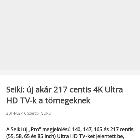
Seiki: új akár 217 centis 4K Ultra
HD TV-k a tömegeknek
Beküldve:
2014-02-16
Szerző:
GURU
A
Seiki
új „Pro” megjelölésű 140, 147, 165 és 217 centis
(55, 58, 65 és 85 inch) Ultra HD TV-ket jelentett be,