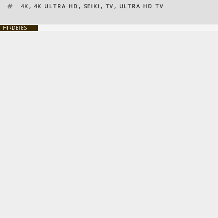
CÍMKÉK
4K
,
4K ULTRA HD
,
SEIKI
,
TV
,
ULTRA HD TV
HIRDETÉS