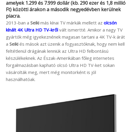
amelyek 1.299 és 7.999 dollár (kb. 290 ezer és 1,8 millió
Ft) közötti árakon a második negyedévben kerülnek
piacra.
2013-ban a
Seiki
más kínai TV márkák mellett az
olcsón
kínált 4K Ultra HD TV-kről
vált ismertté. Amikor a nagy TV
gyártók még igyekeznének magasan tartani a 4K TV-k árát
a
Seiki
és mások azt üzenik a fogyasztóknak, hogy nem kell
feltétlenül drágának lenniük az Ultra HD felbontású
készülékeknek. Az Észak-Amerikában főleg internetes
forgalmazásban kapható olcsó Ultra HD TV-ket sokan
vásárolták meg, mert még monitorként is jól
használhatóak.