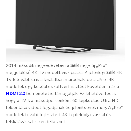
2014 második negyedévében a
Seiki
négy új „Pro”
megjelölésű 4K TV modellt visz piacra. A jelenlegi
Seiki
4K
TV-k továbbra is a kínálatban maradnak, de a „Pro” 4K
modellek egy későbbi szoftverfrissítést követően már a
HDMI 2.0
bemenetet is támogatják. Ez lehetővé teszi,
hogy a TV-k a másodpercenként 60 képkockás Ultra HD
felbontású videót fogadjanak és jelenítsenek meg. A „Pro”
modellek továbbfejlesztett 4K képfeldolgozással és
felskálázással is rendelkeznek.