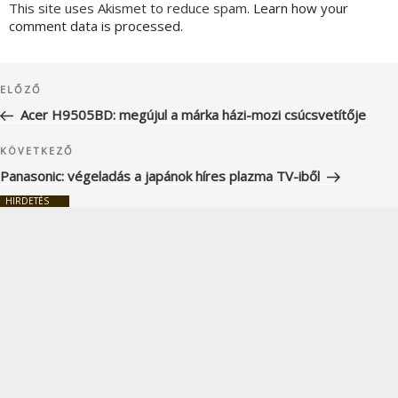
This site uses Akismet to reduce spam.
Learn how your
comment data is processed.
Bejegyzés
Korábbi
ELŐZŐ
navigáció
bejegyzés
Acer H9505BD: megújul a márka házi-mozi csúcsvetítője
Következő
KÖVETKEZŐ
bejegyzés
Panasonic: végeladás a japánok híres plazma TV-iből
HIRDETÉS