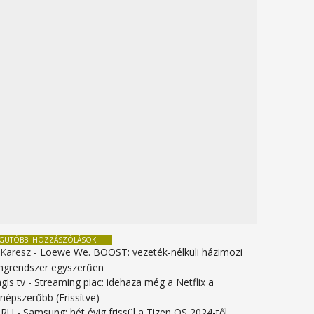
EGUTÓBBI HOZZÁSZÓLÁSOK
 Karesz
-
Loewe We. BOOST: vezeték-nélküli házimozi
ngrendszer egyszerűen
gis tv
-
Streaming piac: idehaza még a Netflix a
gnépszerűbb (Frissítve)
URU
-
Samsung: hét évig frissül a Tizen OS 2024-től