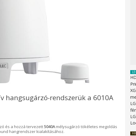
LE
HD
Pr
XG
ktív hangsugárzó-rendszerük a 6010A
me
LG
fén
LG
Lo
zó és a hozzá tervezett
5040A
mélysugárzó tökéletes megoldás
rround hangrendszer kialakításához.
HI