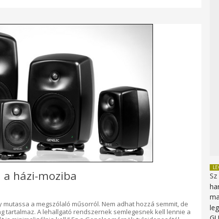
L
 a házi-moziba
Sz
ha
ma
ogy mutassa a megszólaló műsorról. Nem adhat hozzá semmit, de
le
ag tartalmaz. A lehallgató rendszernek semlegesnek kell lennie a
G