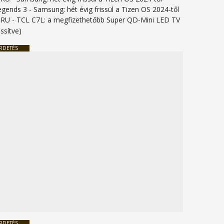
legends 3
-
Samsung: hét évig frissül a Tizen OS 2024-től
URU
-
TCL C7L: a megfizethetőbb Super QD-Mini LED TV
issítve)
RDETÉS
RDETÉS