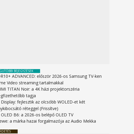
GUTÓBBI BEJEGYZÉSEK
R10+ ADVANCED: először 2026-os Samsung TV-ken
ime Video streaming tartalmakkal
IMI TITAN Noir: a 4K házi projektorszéria
gfizethetőbb tagja
 Display: fejlesztik az olcsóbb WOLED-et két
ykibocsátó réteggel (Frissítve)
 OLED B6: a 2026-os belépő OLED TV
ewe: a márka hazai forgalmazója az Audio Mekka
RDETÉS