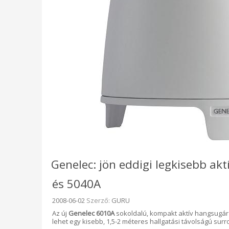
Genelec: jön eddigi legkisebb a
és 5040A
Beküldve:
2008-06-02
Szerző:
GURU
Az új
Genelec 6010A
sokoldalú, kompakt aktív hangsugár
lehet egy kisebb, 1,5-2 méteres hallgatási távolságú su