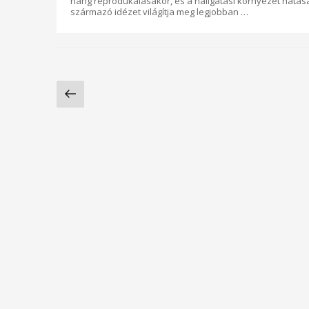
hang reprodukálásakor, és a hallgatási környezet hatását
származó idézet világítja meg legjobban …
Bejegyzések
Előző
lapozása
oldal