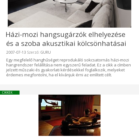
Házi-mozi hangsugárzók elhelyezése
és a szoba akusztikai kölcsönhatásai
Beküldve:
2007-07-13
Szerző:
GURU
Egy megfelelő hanghűséget reprodukáló sokcsatornás házi-mozi
hangrendszer felállítása nem egyszerű feladat. Ez a cikk a címben
jelzett műszaki és gyakorlati kérdésekkel foglalkozik, melyeket
érdemes megfontolni, ha el kívánjuk érni az említett célt.
CIKKEK