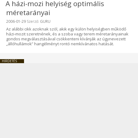
A házi-mozi helyiség optimális
méretarányai
Beküldve:
2006-01-29
Szerző:
GURU
Az alábbi cikk azoknak szól, akik egy külön helyiségben működő
házi-mozit szeretnének, és a szoba vagy terem méretarányainak
gondos megválasztásával csökkenteni kívánják az úgynevezett
„állóhullámok” hangélményt rontó nemkívánatos hatását.
HIRDETÉS