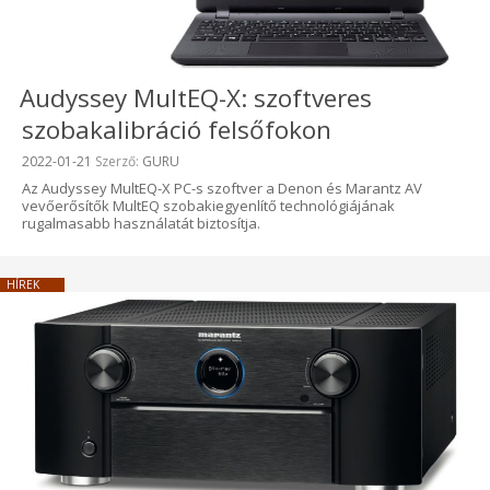
Audyssey MultEQ-X: szoftveres
szobakalibráció felsőfokon
Beküldve:
2022-01-21
Szerző:
GURU
Az Audyssey MultEQ-X PC-s szoftver a Denon és Marantz AV
vevőerősítők MultEQ szobakiegyenlítő technológiájának
rugalmasabb használatát biztosítja.
HÍREK