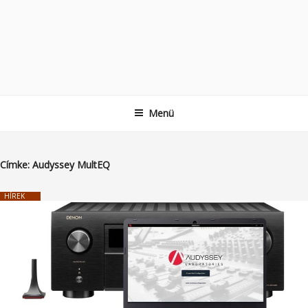
Menü
Címke:
Audyssey MultEQ
HÍREK