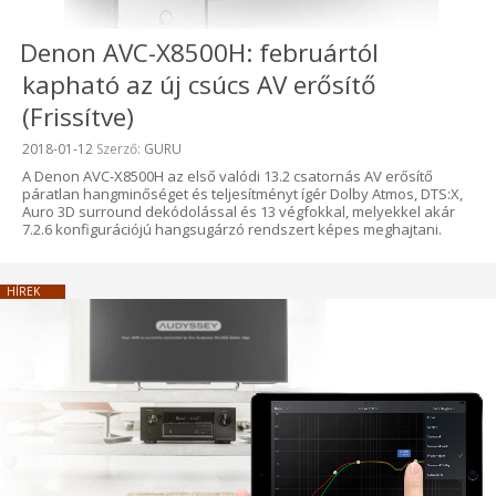
Denon AVC-X8500H: februártól
kapható az új csúcs AV erősítő
(Frissítve)
Beküldve:
2018-01-12
Szerző:
GURU
A Denon AVC-X8500H az első valódi 13.2 csatornás AV erősítő
páratlan hangminőséget és teljesítményt ígér Dolby Atmos, DTS:X,
Auro 3D surround dekódolással és 13 végfokkal, melyekkel akár
7.2.6 konfigurációjú hangsugárzó rendszert képes meghajtani.
HÍREK