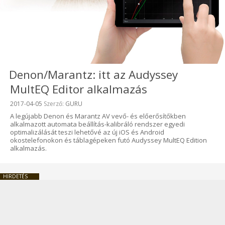
Denon/Marantz: itt az Audyssey
MultEQ Editor alkalmazás
Beküldve:
2017-04-05
Szerző:
GURU
A legújabb Denon és Marantz AV vevő- és előerősítőkben
alkalmazott automata beállítás-kalibráló rendszer egyedi
optimalizálását teszi lehetővé az új iOS és Android
okostelefonokon és táblagépeken futó Audyssey MultEQ Edition
alkalmazás.
HIRDETÉS