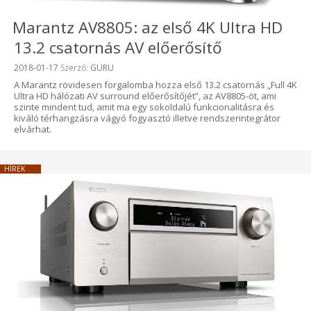
Marantz AV8805: az első 4K Ultra HD
13.2 csatornás AV előerősítő
Beküldve:
2018-01-17
Szerző:
GURU
A Marantz rövidesen forgalomba hozza első 13.2 csatornás „Full 4K
Ultra HD hálózati AV surround előerősítőjét”, az AV8805-öt, ami
szinte mindent tud, amit ma egy sokoldalú funkcionalitásra és
kiváló térhangzásra vágyó fogyasztó illetve rendszerintegrátor
elvárhat.
HÍREK