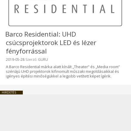
Barco Residential: UHD
csúcsprojektorok LED és lézer
fényforrással
Beküldve:
2019-05-28
Szerző:
GURU
A Barco Residential márka alatt kínált „Theater” és „Media room”
szériájú UHD projektorok kifinomult műszaki megoldásaikkal és
igényes építési minőségükkel a legjobb vetített képet ígérik.
HIRDETÉS