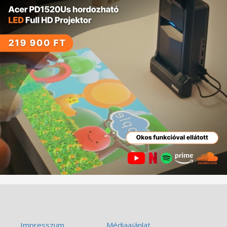
Impresszum
Médiaajánlat