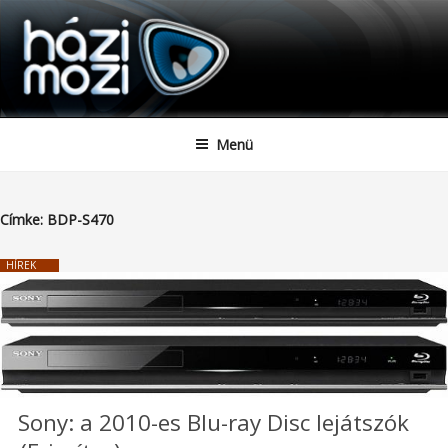
HAZIMOZI
Tartalomhoz
Menü
Címke:
BDP-S470
HÍREK
Sony: a 2010-es Blu-ray Disc lejátszók