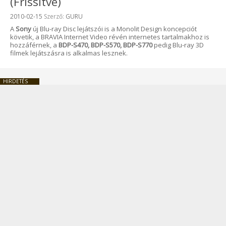
(Frissítve)
Beküldve:
2010-02-15
Szerző:
GURU
A
Sony
új Blu-ray Disc lejátszói is a Monolit Design koncepciót
követik, a BRAVIA Internet Video révén internetes tartalmakhoz is
hozzáférnek, a
BDP-S470, BDP-S570, BDP-S770
pedig Blu-ray 3D
filmek lejátszásra is alkalmas lesznek.
HIRDETÉS