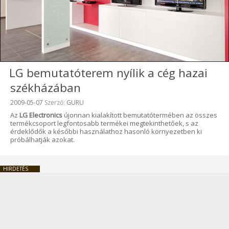
LG bemutatóterem nyílik a cég hazai
székházában
Beküldve:
2009-05-07
Szerző:
GURU
Az
LG Electronics
újonnan kialakított bemutatótermében az összes
termékcsoport legfontosabb termékei megtekinthetőek, s az
érdeklődők a későbbi használathoz hasonló környezetben ki
próbálhatják azokat.
HIRDETÉS