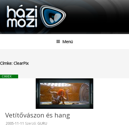
HAZIMOZI
Tartalomhoz
Menü
Címke:
ClearPix
CIKKEK
Vetítővászon és hang
Beküldve:
2005-11-11
Szerző:
GURU