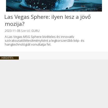
Las Vegas Sphere: ilyen lesz a jövő
mozija?
Beküldve:
2023-11-08
Szerző:
GURU
A Las Vegas MSG Sphere kivételes és innovatív
szórakoztatólétesítményként a legkorszerűbb kép- és
hangtechnológiát vonultatja fel.
HIRDETÉS