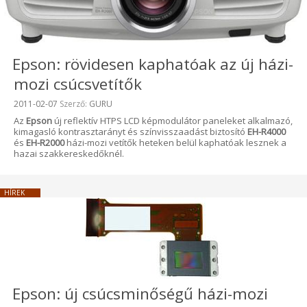
Epson: rövidesen kaphatóak az új házi-
mozi csúcsvetítők
Beküldve:
2011-02-07
Szerző:
GURU
Az
Epson
új reflektív HTPS LCD képmodulátor paneleket alkalmazó,
kimagasló kontrasztarányt és színvisszaadást biztosító
EH-R4000
és
EH-R2000
házi-mozi vetítők heteken belül kaphatóak lesznek a
hazai szakkereskedőknél.
HÍREK
Epson: új csúcsminőségű házi-mozi