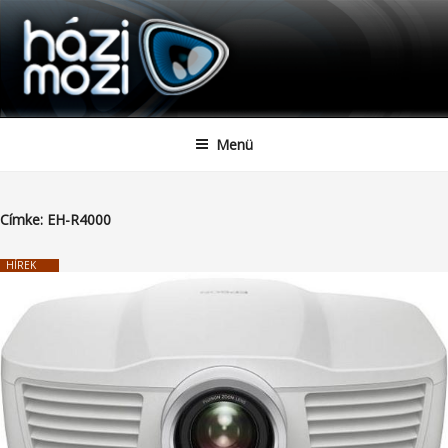
HAZIMOZI
Tartalomhoz
Menü
Címke:
EH-R4000
HÍREK