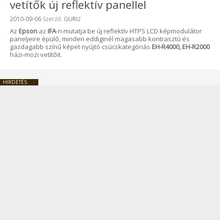
vetítők új reflektív panellel
Beküldve:
2010-09-06
Szerző:
GURU
Az
Epson
az
IFA
-n mutatja be új reflektív HTPS LCD képmodulátor
paneljeire épülő, minden eddiginél magasabb kontrasztú és
gazdagabb színű képet nyújtó csúcskategóriás
EH-R4000, EH-R2000
házi-mozi vetítőit.
HIRDETÉS