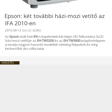
Epson: két további házi-mozi vetítő az
IFA 2010-en
Beküldve:
2010-09-13
Szerző:
GURU
Az
Epson
múlt heti
IFA
-n bejelentett két teljes HD felbontású 3LCD
házi-mozi vetítője az
EH-TW3200
és az
EH-TW3600
tulajdonképpen
a tavalyi nagyon hasonló modellek némileg feljavított és még
kedvezőbb áru változatai.
HIRDETÉS