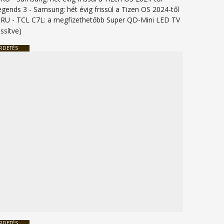
legends 3
-
Samsung: hét évig frissül a Tizen OS 2024-től
URU
-
TCL C7L: a megfizethetőbb Super QD-Mini LED TV
issítve)
RDETÉS
RDETÉS