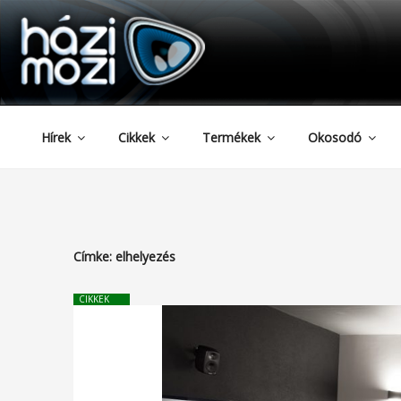
HAZIMOZI
Tartalomhoz
Hírek
Cikkek
Termékek
Okosodó
Címke:
elhelyezés
CIKKEK