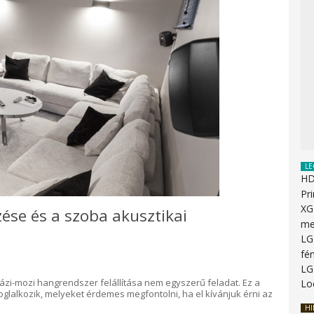
LE
HD
Pr
XG
ése és a szoba akusztikai
me
LG
fé
LG
i-mozi hangrendszer felállítása nem egyszerű feladat. Ez a
Lo
foglalkozik, melyeket érdemes megfontolni, ha el kívánjuk érni az
HI