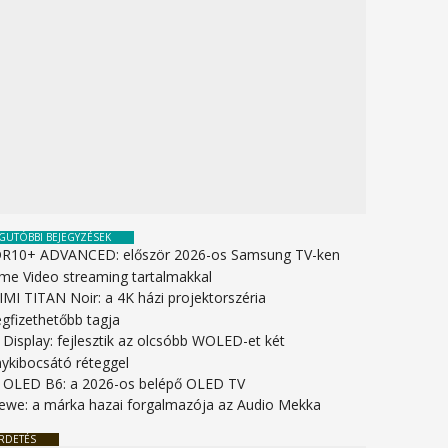
GUTÓBBI BEJEGYZÉSEK
R10+ ADVANCED: először 2026-os Samsung TV-ken
ime Video streaming tartalmakkal
IMI TITAN Noir: a 4K házi projektorszéria
gfizethetőbb tagja
 Display: fejlesztik az olcsóbb WOLED-et két
nykibocsátó réteggel
 OLED B6: a 2026-os belépő OLED TV
ewe: a márka hazai forgalmazója az Audio Mekka
RDETÉS