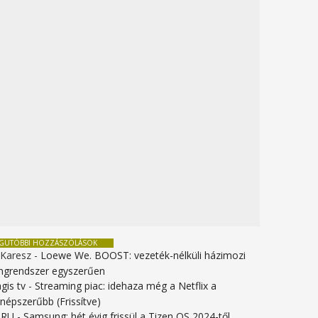
EGUTÓBBI HOZZÁSZÓLÁSOK
 Karesz
-
Loewe We. BOOST: vezeték-nélküli házimozi
ngrendszer egyszerűen
gis tv
-
Streaming piac: idehaza még a Netflix a
gnépszerűbb (Frissítve)
URU
-
Samsung: hét évig frissül a Tizen OS 2024-től