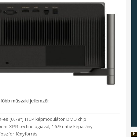
főbb műszaki jellemzői:
mm-es (0,78”) HEP képmodulátor DMD chip
ont XPR technológiával, 16:9 natív képarány
foszfor fényforrás
HI