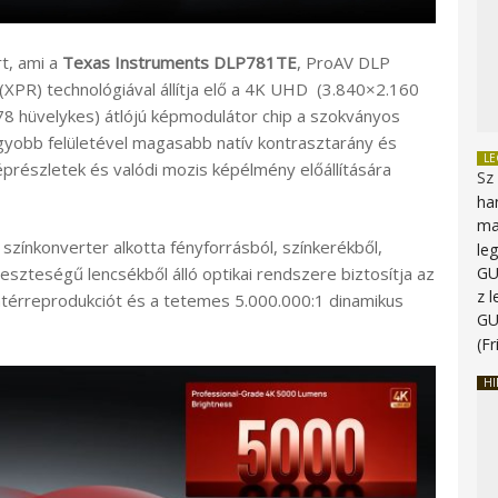
t, ami a
Texas Instruments DLP781TE
, ProAV DLP
(XPR) technológiával állítja elő a 4K UHD (3.840×2.160
,78 hüvelykes) átlójú képmodulátor chip a szokványos
gyobb felületével magasabb natív kontrasztarány és
L
képrészletek és valódi mozis képélmény előállítására
Sz
ha
ma
 színkonverter alkotta fényforrásból, színkerékből,
le
G
szteségű lencsékből álló optikai rendszere biztosítja az
z 
térreprodukciót és a tetemes 5.000.000:1 dinamikus
G
(Fr
HI