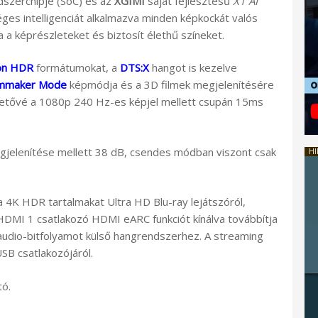
szerchipje (SoC) és az
XGIMI
saját fejlesztésű
X1 AI
s intelligenciát alkalmazva minden képkockát valós
ja a képrészleteket és biztosít élethű színeket.
on HDR
formátumokat, a
DTS:X
hangot is kezelve
lmmaker Mode
képmódja és a 3D filmek megjelenítésére
lehetővé a 1080p 240 Hz-es képjel mellett csupán 15ms
megjelenítése mellett 38 dB, csendes módban viszont csak
HI
4K HDR tartalmakat Ultra HD Blu-ray lejátszóról,
HDMI 1 csatlakozó HDMI eARC funkciót kínálva továbbítja
udio-bitfolyamot külső hangrendszerhez. A streaming
SB csatlakozójáról.
tó.