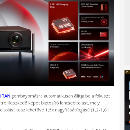
HI
TITAN
gombnyomásra automatikusan állítja be a fókuszt
tre illeszkedő képet biztosító lencseeltolást, mely
tolást tesz lehetővé 1,5x nagyításátfogású (1,2-1,8:1