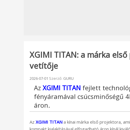
XGIMI TITAN: a márka első 
vetítője
Beküldve:
2026-07-01
Szerző:
GURU
Az
XGIMI TITAN
fejlett technol
fényáramával csúcsminőségű 4K
áron.
Az
XGIMI TITAN
a kínai márka első projektora, a
kompakt kialakításával elfogadható áron kínál kivál