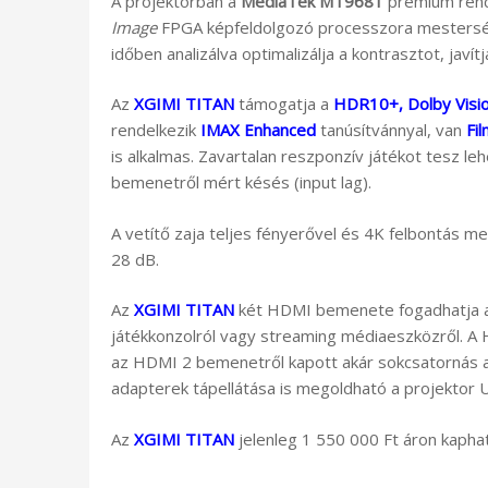
A projektorban a
MediaTek MT9681
prémium rend
Image
FPGA képfeldolgozó processzora mestersége
időben analizálva optimalizálja a kontrasztot, javít
Az
XGIMI TITAN
támogatja a
HDR10+, Dolby Visi
rendelkezik
IMAX Enhanced
tanúsítvánnyal, van
Fi
is alkalmas. Zavartalan reszponzív játékot tesz 
bemenetről mért késés (input lag).
A vetítő zaja teljes fényerővel és 4K felbontás 
28 dB.
Az
XGIMI TITAN
két HDMI bemenete fogadhatja a 
játékkonzolról vagy streaming médiaeszközről. A 
az HDMI 2 bemenetről kapott akár sokcsatornás a
adapterek tápellátása is megoldható a projektor U
Az
XGIMI TITAN
jelenleg 1 550 000 Ft áron kapha