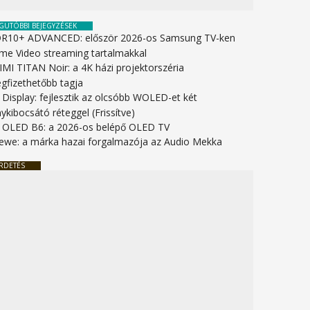
GUTÓBBI BEJEGYZÉSEK
R10+ ADVANCED: először 2026-os Samsung TV-ken
ime Video streaming tartalmakkal
IMI TITAN Noir: a 4K házi projektorszéria
gfizethetőbb tagja
 Display: fejlesztik az olcsóbb WOLED-et két
ykibocsátó réteggel (Frissítve)
 OLED B6: a 2026-os belépő OLED TV
ewe: a márka hazai forgalmazója az Audio Mekka
RDETÉS