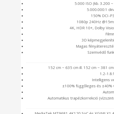
5.000 ISO (kb. 3.200 
5.000.000:1 di
150% DCI-P3 
1080p 240Hz @15ms b
4K, HDR 10+, Dolby Visio
Film
3D képmegjelenít
Magas fényáteresztés
Szemvédő funkc
152 cm ~ 635 cm ill. 152 cm ~ 381 cm a
1.2-1.8:
Intelligens v
±100% függőleges és ±40% ví
Autom
Automatikus trapézkorrekció (vízszi
MediaTek MT9681 4K120 SoC és XGIMI X1 AI 