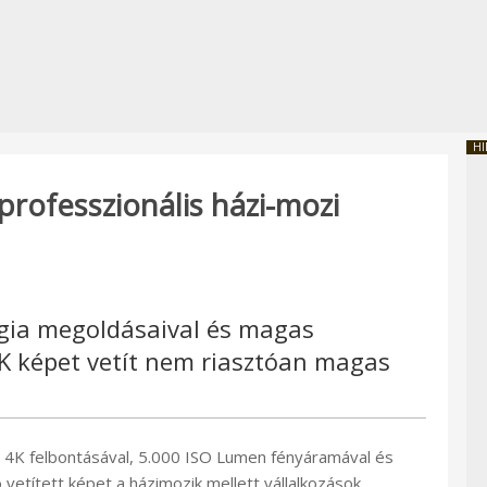
HI
professzionális házi-mozi
ógia megoldásaival és magas
 képet vetít nem riasztóan magas
mi 4K felbontásával, 5.000 ISO Lumen fényáramával és
ó vetített képet a házimozik mellett vállalkozások,