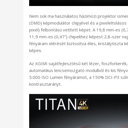
Nem sok ma használatos házimozi projektor ismer
(DMD) képmodulátor chipjével és a pixeleltolásos 
pixel) felbontású vetített képet. A 19,8 mm-es (0
11,9 mm-es (0,47”) chipekhez képest 2,8-szer na
fényáram elérését biztosítva éles, kristálytiszta 
képes.
Az XGIMI sajátfejlesztésű két lézer, foszforkerék,
automatikus lencsemozgató modulból és kis fényve
5.000 ISO Lumen fényáramot, a 150% DCI-P3 szín
kontrasztarányt.