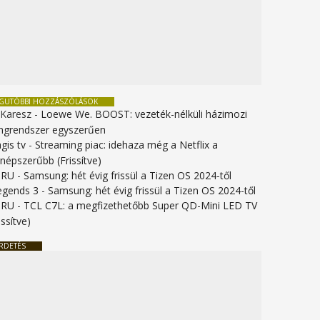
EGUTÓBBI HOZZÁSZÓLÁSOK
 Karesz
-
Loewe We. BOOST: vezeték-nélküli házimozi
ngrendszer egyszerűen
gis tv
-
Streaming piac: idehaza még a Netflix a
gnépszerűbb (Frissítve)
URU
-
Samsung: hét évig frissül a Tizen OS 2024-től
legends 3
-
Samsung: hét évig frissül a Tizen OS 2024-től
URU
-
TCL C7L: a megfizethetőbb Super QD-Mini LED TV
issítve)
RDETÉS