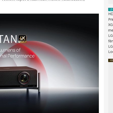
LE
HD
Pr
XG
me
LG
fén
LG
Lo
HI