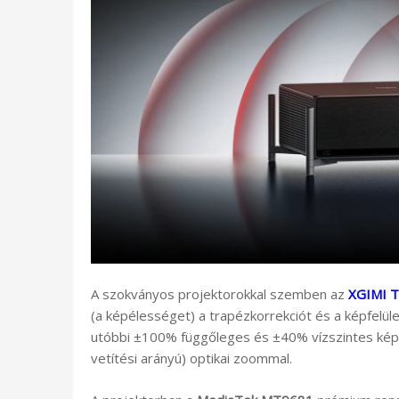
A szokványos projektorokkal szemben az
XGIMI 
(a képélességet) a trapézkorrekciót és a képfelüle
utóbbi ±100% függőleges és ±40% vízszintes képel
vetítési arányú) optikai zoommal.