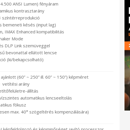
~ 4.500 ANSI Lumen) fényáram
namikus kontrasztarány
színtérreprodukció
emeneti késés (input lag)
n, IMAX Enhanced kompatibilitás
maker Mode
és DLP Link szemüveggel
ű bevonattal ellátott lencse
ió (ki/bekapcsolható)
jánlott (60” ~ 250” ill. 60” ~ 150”) képméret
1 vetítési arány
etítőfelületre-állítás
zszintes automatikus lencseeltolás
atikus fókusz
ntesen max. 40° szögeltérés kompenzálására)
képfeldolgozó és képminőséget javító processzor