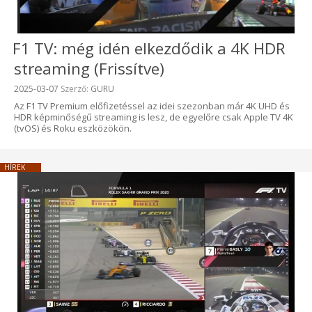
F1 TV: még idén elkezdődik a 4K HDR
streaming (Frissítve)
Beküldve:
2025-03-07
Szerző:
GURU
Az F1 TV Premium előfizetéssel az idei szezonban már 4K UHD és
HDR képminőségű streaming is lesz, de egyelőre csak Apple TV 4K
(tvOS) és Roku eszközökön.
HÍREK