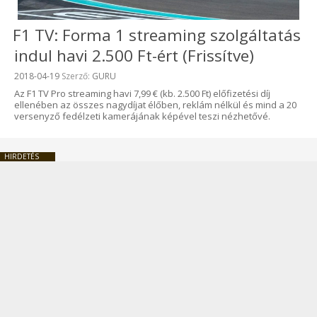
F1 TV: Forma 1 streaming szolgáltatás
indul havi 2.500 Ft-ért (Frissítve)
Beküldve:
2018-04-19
Szerző:
GURU
Az F1 TV Pro streaming havi 7,99 € (kb. 2.500 Ft) előfizetési díj
ellenében az összes nagydíjat élőben, reklám nélkül és mind a 20
versenyző fedélzeti kamerájának képével teszi nézhetővé.
HIRDETÉS