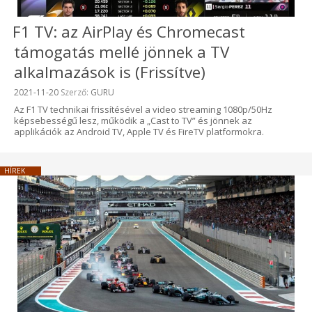
F1 TV: az AirPlay és Chromecast
támogatás mellé jönnek a TV
alkalmazások is (Frissítve)
Beküldve:
2021-11-20
Szerző:
GURU
Az F1 TV technikai frissítésével a video streaming 1080p/50Hz
képsebességű lesz, működik a „Cast to TV” és jönnek az
applikációk az Android TV, Apple TV és FireTV platformokra.
HÍREK