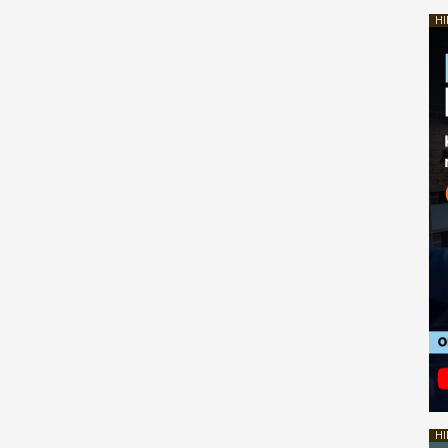
HI
HI