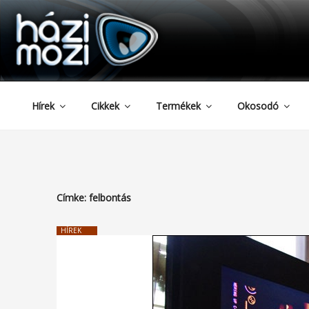
HAZIMOZI
Tartalomhoz
Hírek
Cikkek
Termékek
Okosodó
Címke:
felbontás
HÍREK