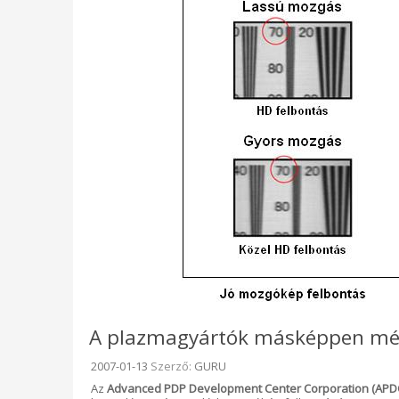
A plazmagyártók másképpen mér
Beküldve:
2007-01-13
Szerző:
GURU
Az
Advanced PDP Development Center Corporation (APD