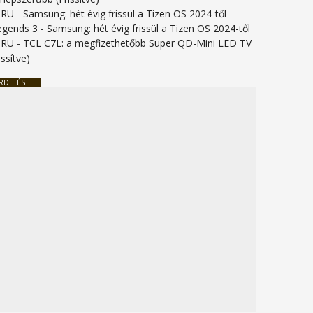
URU
-
Samsung: hét évig frissül a Tizen OS 2024-től
legends 3
-
Samsung: hét évig frissül a Tizen OS 2024-től
URU
-
TCL C7L: a megfizethetőbb Super QD-Mini LED TV
issítve)
RDETÉS