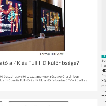
LE
So
ható a 4K és Full HD különbsége?
ha
HD
Pr
tható összehasonlító teszt, amelynek résztvevői a címben
 a 140 centis Full HD és 4K Ultra HD felbontású TV-k közül az
XG
me
LG
fén
LG