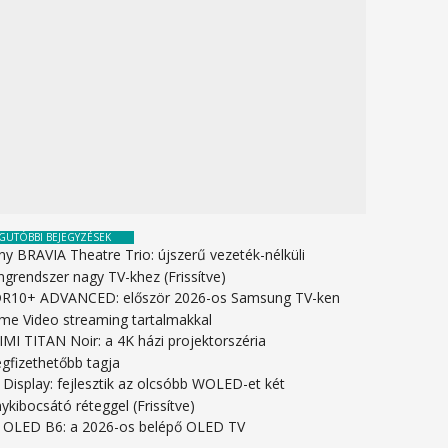
GUTÓBBI BEJEGYZÉSEK
ny BRAVIA Theatre Trio: újszerű vezeték-nélküli
ngrendszer nagy TV-khez (Frissítve)
R10+ ADVANCED: először 2026-os Samsung TV-ken
ime Video streaming tartalmakkal
IMI TITAN Noir: a 4K házi projektorszéria
gfizethetőbb tagja
 Display: fejlesztik az olcsóbb WOLED-et két
ykibocsátó réteggel (Frissítve)
 OLED B6: a 2026-os belépő OLED TV