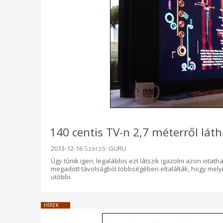
140 centis TV-n 2,7 méterről lát
Beküldve:
2013-12-16
Szerző:
GURU
Úgy tűnik igen, legalábbis ezt látszik igazolni azon vita
megadott távolságból többségében eltalálták, hogy melyik
utóbbi.
HÍREK