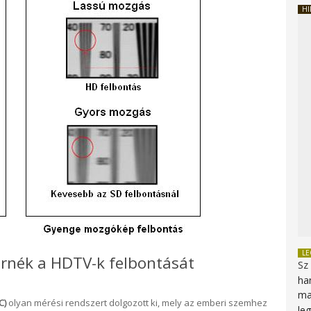
HI
L
nék a HDTV-k felbontását
Sz
ha
ma
C)
olyan mérési rendszert dolgozott ki, mely az emberi szemhez
le