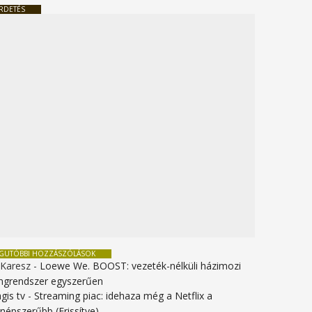
RDETÉS
EGUTÓBBI HOZZÁSZÓLÁSOK
 Karesz
-
Loewe We. BOOST: vezeték-nélküli házimozi
ngrendszer egyszerűen
gis tv
-
Streaming piac: idehaza még a Netflix a
gnépszerűbb (Frissítve)