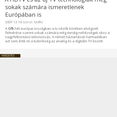
sokak számára ismeretlenek
Európában is
Beküldve:
2007-12-16
Szerző:
GURU
A
Gfk
hét európai országban a tv nézők körében elvégzett
felmérése szerint sokak számára még mindig nehézségek okoz a
nagyfelbontású televíziózás. A német háztartások harmadában
azt sem értik mi a különbség az analóg és a digitális TV között.
HIRDETÉS