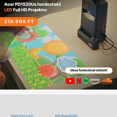
Impresszum
Médiaajánlat