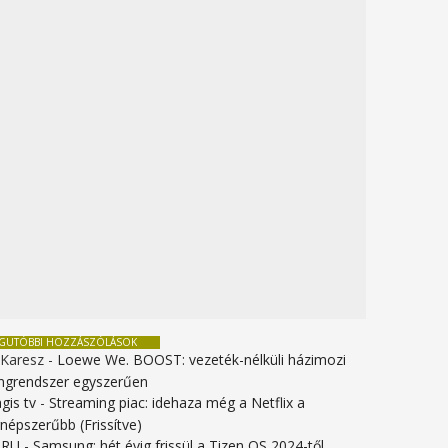
EGUTÓBBI HOZZÁSZÓLÁSOK
 Karesz
-
Loewe We. BOOST: vezeték-nélküli házimozi
ngrendszer egyszerűen
gis tv
-
Streaming piac: idehaza még a Netflix a
gnépszerűbb (Frissítve)
URU
-
Samsung: hét évig frissül a Tizen OS 2024-től