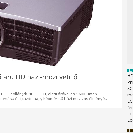
LE
 árú HD házi-mozi vetítő
HD
Pr
XG
1.000 dollár (kb. 180.000 Ft) alatti árával és 1.600 lumen
me
lbontású és igazán nagy képméretű házi-mozizás élményét.
LG
fé
LG
Lo
HI