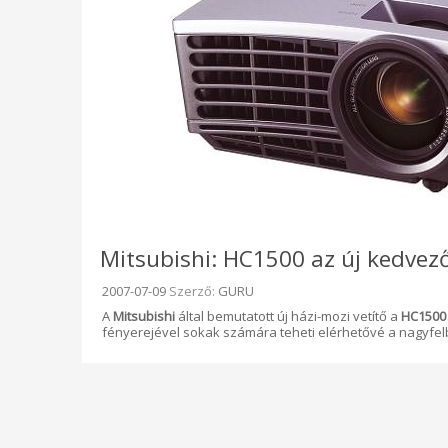
Mitsubishi: HC1500 az új kedvező
Beküldve:
2007-07-09
Szerző:
GURU
A
Mitsubishi
által bemutatott új házi-mozi vetítő a
HC1500
fényerejével sokak számára teheti elérhetővé a nagyfe