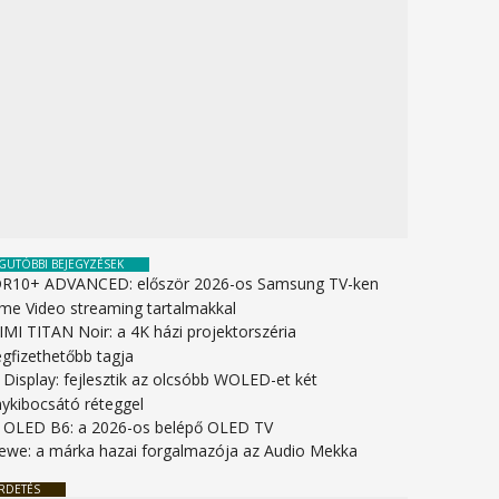
GUTÓBBI BEJEGYZÉSEK
R10+ ADVANCED: először 2026-os Samsung TV-ken
ime Video streaming tartalmakkal
IMI TITAN Noir: a 4K házi projektorszéria
gfizethetőbb tagja
 Display: fejlesztik az olcsóbb WOLED-et két
nykibocsátó réteggel
 OLED B6: a 2026-os belépő OLED TV
ewe: a márka hazai forgalmazója az Audio Mekka
RDETÉS