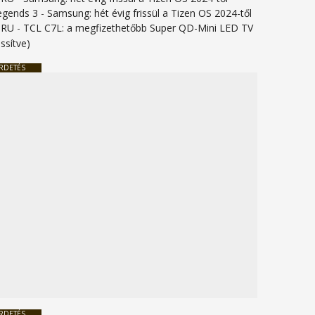
legends 3
-
Samsung: hét évig frissül a Tizen OS 2024-től
URU
-
TCL C7L: a megfizethetőbb Super QD-Mini LED TV
issítve)
RDETÉS
RDETÉS