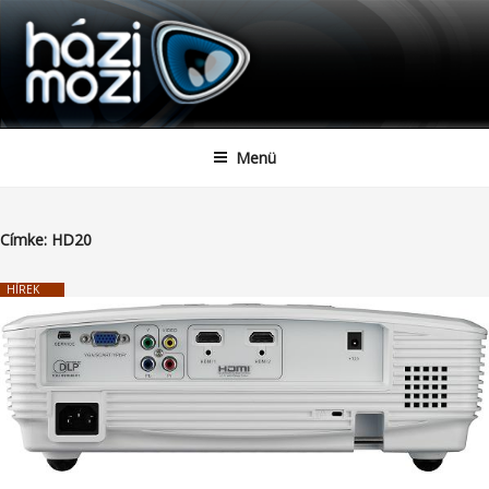
HAZIMOZI
Tartalomhoz
Menü
Címke:
HD20
HÍREK