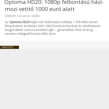
Optoma HD20: 1080p felbontású házi-
mozi vetítő 1000 euró alatt
Beküldve:
2009-07-14
Szerző:
GURU
Az
Optoma HD20
teljes HD felbontású vetítője 1.700 ANSI lumen
fényáramot, kivételes 500:1 ANSI kontrasztarányt és tökéletesen
kiegyenlített színvisszaadást ígér – garantáltan akár öt évig –
minden eddiginél kedvezőbb áron.
HIRDETÉS