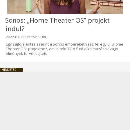
Sonos: „Home Theater OS” projekt
indul?
Beküldve:
2022-03-25
Szerző:
GURU
Egy sajtójelentés szerint a Sonos embereket vesz fel egy új „Home
Theater OS” projekthez, ami direkt TV-n futó alkalmazások vagy
élmények tervét sejteti.
HIRDETÉS