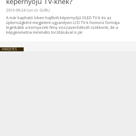
képernyőjű TV-knek?
Beküldve:
2013-09-24
Szerző:
GURU
A már kapható ívben hajlított képernyőjű OLED TV-k és az
újdonságként megjelent ugyanilyen LCD TV-k homorú formája
leginkább a környezeti fény visszaverődését csökkenti, de a
képgeometria minimális torzításával is jár.
HIRDETÉS