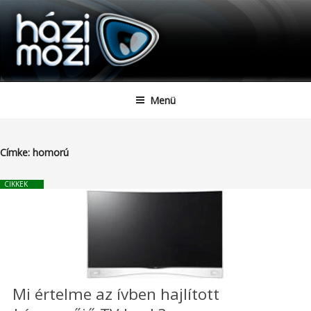
HAZIMOZI
Tartalomhoz
Menü
Címke:
homorú
CIKKEK
Mi értelme az ívben hajlított