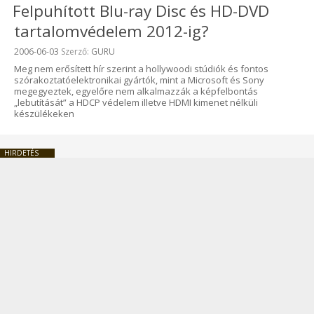
Felpuhított Blu-ray Disc és HD-DVD
tartalomvédelem 2012-ig?
Beküldve:
2006-06-03
Szerző:
GURU
Meg nem erősített hír szerint a hollywoodi stúdiók és fontos
szórakoztatóelektronikai gyártók, mint a Microsoft és Sony
megegyeztek, egyelőre nem alkalmazzák a képfelbontás
„lebutítását” a HDCP védelem illetve HDMI kimenet nélküli
készülékeken
HIRDETÉS