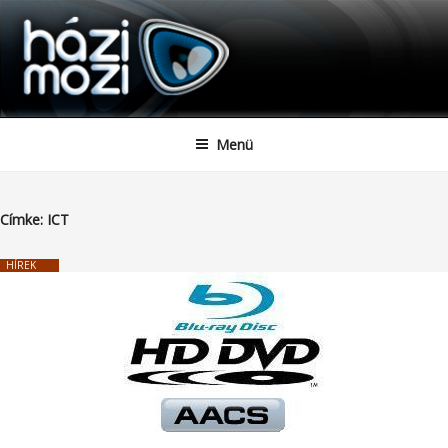
HAZIMOZI
Tartalomhoz
Menü
Címke:
ICT
HÍREK