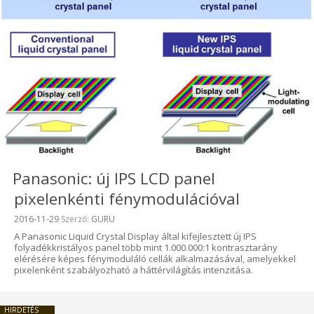
Panasonic: új IPS LCD panel
pixelenkénti fénymodulációval
Beküldve:
2016-11-29
Szerző:
GURU
A Panasonic Liquid Crystal Display által kifejlesztett új IPS
folyadékkristályos panel több mint 1.000.000:1 kontrasztarány
elérésére képes fénymoduláló cellák alkalmazásával, amelyekkel
pixelenként szabályozható a háttérvilágítás intenzitása.
HIRDETÉS