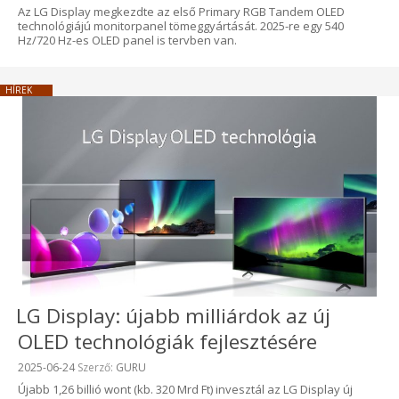
Az LG Display megkezdte az első Primary RGB Tandem OLED
technológiájú monitorpanel tömeggyártását. 2025-re egy 540
Hz/720 Hz-es OLED panel is tervben van.
HÍREK
LG Display: újabb milliárdok az új
OLED technológiák fejlesztésére
Beküldve:
2025-06-24
Szerző:
GURU
Újabb 1,26 billió wont (kb. 320 Mrd Ft) invesztál az LG Display új