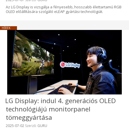
Az LG Display is vizsgálja a fényesebb, hosszabb élettartamú RGB
OLED előállítására szolgáló eLEAP gyártási technológiát.
HÍREK
LG Display: indul 4. generációs OLED
technológiájú monitorpanel
tömeggyártása
Beküldve:
2025-07-02
Szerző:
GURU