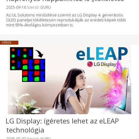
Beküldve:
2025-09-16
Szerző:
GURU
Az UL Solutions minősítése szerint az LG Display 4. generációs
OLED paneljei tökéletesen reprodukálják az eredeti képek több
mint 95%-átvilágos környezetben is.
HÍREK
LG Display: ígéretes lehet az eLEAP
technológia
Beküldve:
2025-07-07
Szerző:
GURU