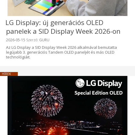
LG Display: új generációs OLED
panelek a SID Display Week 2026-on
Beküldve:
2026-05-15
Szerző:
GURU
Az LG Display a SID Display Week 2026 alkalmával bemutatta
legújabb 3. generációs Tandem OLED paneljét és más OLED
technológiáit.
HÍREK