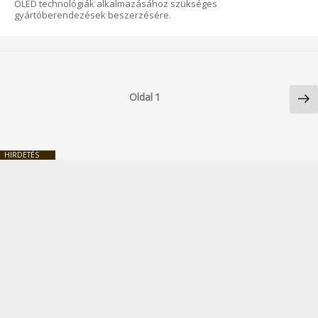
OLED technológiák alkalmazásához szükséges
gyártóberendezések beszerzésére.
Bejegyzések
Kö
lapozása
Oldal
1
ol
HIRDETÉS