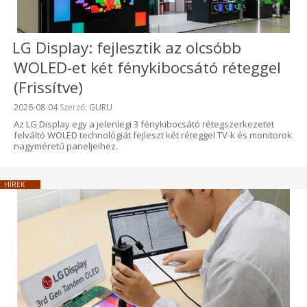
LG Display: fejlesztik az olcsóbb
WOLED-et két fénykibocsátó réteggel
(Frissítve)
Beküldve:
2026-08-04
Szerző:
GURU
Az LG Display egy a jelenlegi 3 fénykibocsátó rétegszerkezetet
felváltó WOLED technológiát fejleszt két réteggel TV-k és monitorok
nagyméretű paneljeihez.
HÍREK