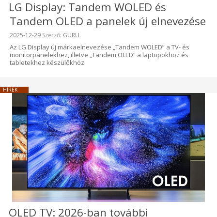
LG Display: Tandem WOLED és
Tandem OLED a panelek új elnevezése
Beküldve:
2025-12-29
Szerző:
GURU
Az LG Display új márkaelnevezése „Tandem WOLED” a TV- és
monitorpanelekhez, illetve „Tandem OLED” a laptopokhoz és
tabletekhez készülőkhöz.
HÍREK
OLED TV: 2026-ban további