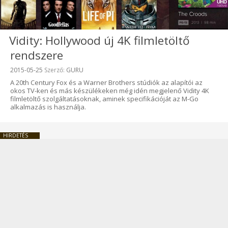
Vidity: Hollywood új 4K filmletöltő
rendszere
Beküldve:
2015-05-25
Szerző:
GURU
A 20th Century Fox és a Warner Brothers stúdiók az alapítói az
okos TV-ken és más készülékeken még idén megjelenő Vidity 4K
filmletöltő szolgáltatásoknak, aminek specifikációját az M-Go
alkalmazás is használja.
HIRDETÉS