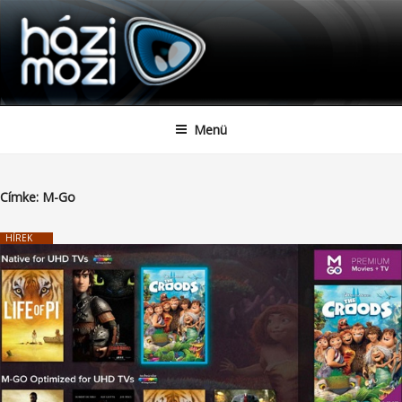
HAZIMOZI
Tartalomhoz
Menü
Címke:
M-Go
HÍREK