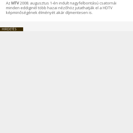
Az
MTV
2008. augusztus 1-én indult nagyfelbontású csatornái
minden eddiginél több hazai nézőhöz jutathatják el a HDTV
képminőségének élményét akár díjmentesen is.
HIRDETÉS