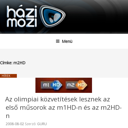
HAZIMOZI
Tartalomhoz
Menü
Címke:
m2HD
HÍREK
Az olimpiai közvetítések lesznek az
első műsorok az m1HD-n és az m2HD-
n
Beküldve:
2008-08-02
Szerző:
GURU