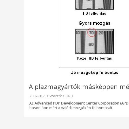
A plazmagyártók másképpen mér
Beküldve:
2007-01-13
Szerző:
GURU
Az
Advanced PDP Development Center Corporation (APD
hasonlóan méri a valódi mozgókép felbontását.