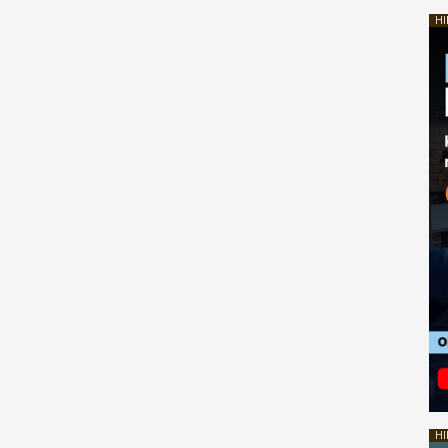
HI
HI