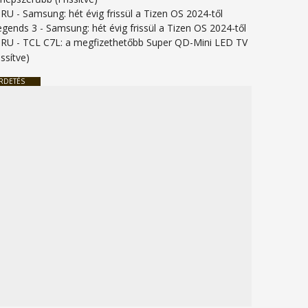
URU
-
Samsung: hét évig frissül a Tizen OS 2024-től
legends 3
-
Samsung: hét évig frissül a Tizen OS 2024-től
URU
-
TCL C7L: a megfizethetőbb Super QD-Mini LED TV
issítve)
RDETÉS