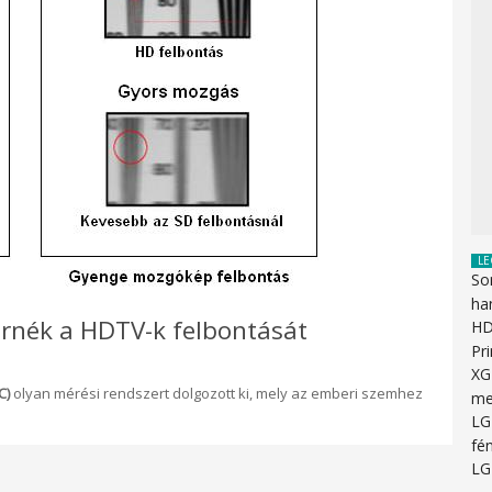
LE
So
ha
nék a HDTV-k felbontását
HD
Pr
XG
C)
olyan mérési rendszert dolgozott ki, mely az emberi szemhez
me
LG
fén
LG