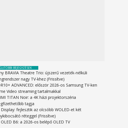
GUTÓBBI BEJEGYZÉSEK
ny BRAVIA Theatre Trio: újszerű vezeték-nélküli
ngrendszer nagy TV-khez (Frissítve)
R10+ ADVANCED: először 2026-os Samsung TV-ken
ime Video streaming tartalmakkal
IMI TITAN Noir: a 4K házi projektorszéria
gfizethetőbb tagja
 Display: fejlesztik az olcsóbb WOLED-et két
ykibocsátó réteggel (Frissítve)
 OLED B6: a 2026-os belépő OLED TV