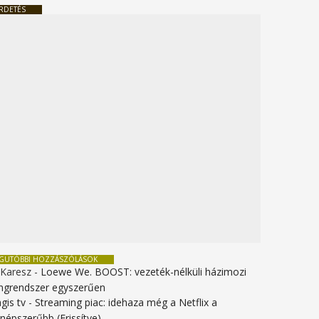
RDETÉS
EGUTÓBBI HOZZÁSZÓLÁSOK
 Karesz
-
Loewe We. BOOST: vezeték-nélküli házimozi
ngrendszer egyszerűen
gis tv
-
Streaming piac: idehaza még a Netflix a
gnépszerűbb (Frissítve)