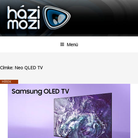
HAZIMOZI
Tartalomhoz
Menü
Címke:
Neo QLED TV
HÍREK