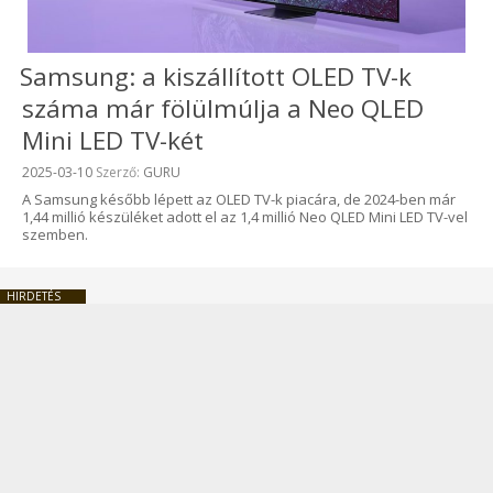
Samsung: a kiszállított OLED TV-k
száma már fölülmúlja a Neo QLED
Mini LED TV-két
Beküldve:
2025-03-10
Szerző:
GURU
A Samsung később lépett az OLED TV-k piacára, de 2024-ben már
1,44 millió készüléket adott el az 1,4 millió Neo QLED Mini LED TV-vel
szemben.
HIRDETÉS