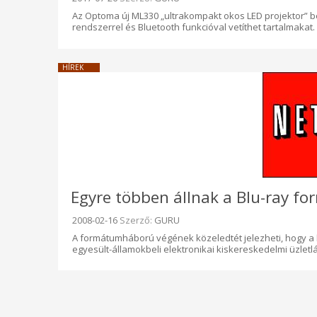
Az Optoma új ML330 „ultrakompakt okos LED projektor” beé
rendszerrel és Bluetooth funkcióval vetíthet tartalmakat.
HÍREK
Egyre többen állnak a Blu-ray fo
Beküldve:
2008-02-16
Szerző:
GURU
A formátumháború végének közeledtét jelezheti, hogy a
egyesült-államokbeli elektronikai kiskereskedelmi üzletl