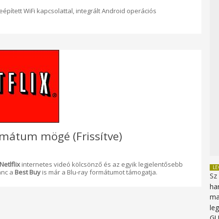
pített WiFi kapcsolattal, integrált Android operációs
rmátum mögé (Frissítve)
Netlflix
internetes videó kölcsönző és az egyik legjelentősebb
L
ánc a
Best Buy
is már a Blu-ray formátumot támogatja.
Sz
ha
ma
le
G