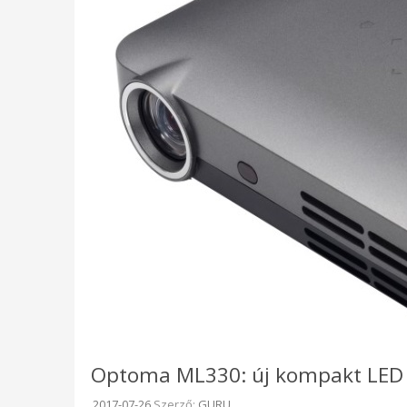
Optoma ML330: új kompakt LED 
Beküldve:
2017-07-26
Szerző:
GURU