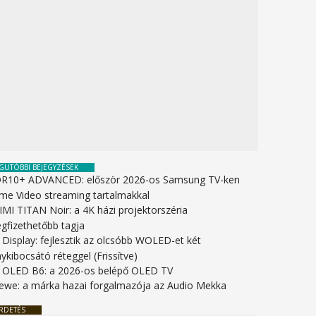
GUTÓBBI BEJEGYZÉSEK
R10+ ADVANCED: először 2026-os Samsung TV-ken
ime Video streaming tartalmakkal
IMI TITAN Noir: a 4K házi projektorszéria
gfizethetőbb tagja
 Display: fejlesztik az olcsóbb WOLED-et két
ykibocsátó réteggel (Frissítve)
 OLED B6: a 2026-os belépő OLED TV
ewe: a márka hazai forgalmazója az Audio Mekka
RDETÉS