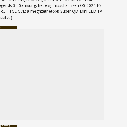
legends 3
-
Samsung: hét évig frissül a Tizen OS 2024-től
URU
-
TCL C7L: a megfizethetőbb Super QD-Mini LED TV
issítve)
RDETÉS
RDETÉS