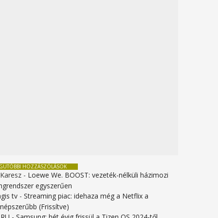
EGUTÓBBI HOZZÁSZÓLÁSOK
 Karesz
-
Loewe We. BOOST: vezeték-nélküli házimozi
ngrendszer egyszerűen
gis tv
-
Streaming piac: idehaza még a Netflix a
gnépszerűbb (Frissítve)
URU
-
Samsung: hét évig frissül a Tizen OS 2024-től