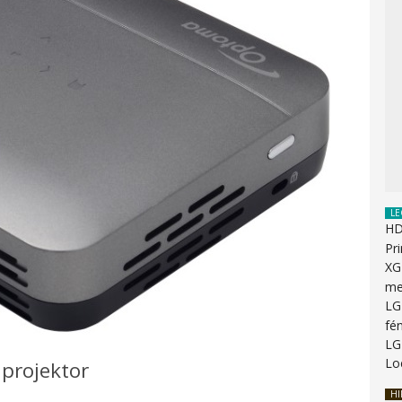
LE
HD
Pr
XG
me
LG
fén
LG
Lo
projektor
HI