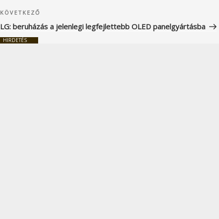
Következő
KÖVETKEZŐ
bejegyzés
LG: beruházás a jelenlegi legfejlettebb OLED panelgyártásba
HIRDETÉS