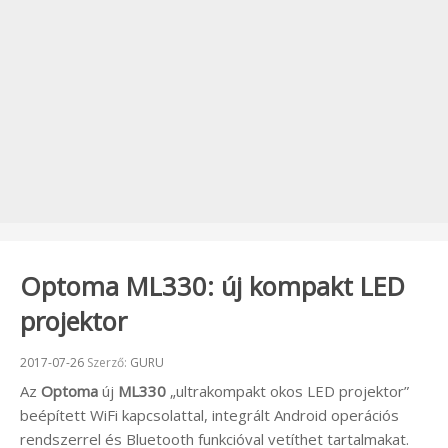
Optoma ML330: új kompakt LED
projektor
Beküldve:
2017-07-26
Szerző:
GURU
Az
Optoma
új
ML330
„ultrakompakt okos LED projektor”
beépített WiFi kapcsolattal, integrált Android operációs
rendszerrel és Bluetooth funkcióval vetíthet tartalmakat.