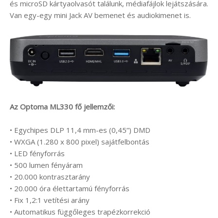
és microSD kártyaolvasót találunk, médiafájlok lejátszására.
Van egy-egy mini Jack AV bemenet és audiokimenet is.
Az Optoma ML330 fő jellemzői:
• Egychipes DLP 11,4 mm-es (0,45”) DMD
• WXGA (1.280 x 800 pixel) sajátfelbontás
• LED fényforrás
• 500 lumen fényáram
• 20.000 kontrasztarány
• 20.000 óra élettartamú fényforrás
• Fix 1,2:1 vetítési arány
• Automatikus függőleges trapézkorrekció