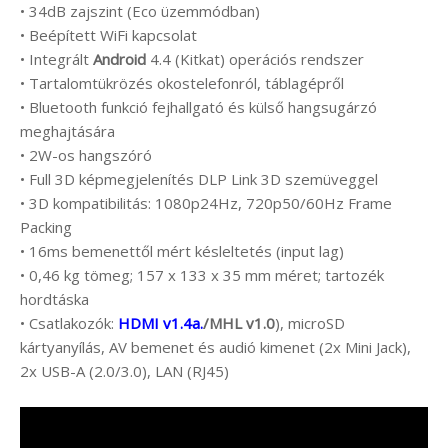
• 34dB zajszint (Eco üzemmódban)
• Beépített WiFi kapcsolat
• Integrált
Android
4.4 (Kitkat) operációs rendszer
• Tartalomtükrözés okostelefonról, táblagépről
• Bluetooth funkció fejhallgató és külső hangsugárzó
meghajtására
• 2W-os hangszóró
• Full 3D képmegjelenítés DLP Link 3D szemüveggel
• 3D kompatibilitás: 1080p24Hz, 720p50/60Hz Frame
Packing
• 16ms bemenettől mért késleltetés (input lag)
• 0,46 kg tömeg; 157 x 133 x 35 mm méret; tartozék
hordtáska
• Csatlakozók:
HDMI v1.4a.
/MHL v1.0
), microSD
kártyanyílás, AV bemenet és audió kimenet (2x Mini Jack),
2x USB-A (2.0/3.0), LAN (RJ45)