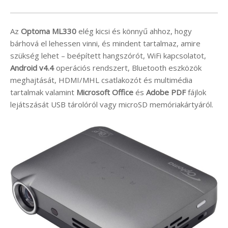
Az
Optoma ML330
elég kicsi és könnyű ahhoz, hogy
bárhová el lehessen vinni, és mindent tartalmaz, amire
szükség lehet – beépített hangszórót, WiFi kapcsolatot,
Android v4.4
operációs rendszert, Bluetooth eszközök
meghajtását, HDMI/MHL csatlakozót és multimédia
tartalmak valamint
Microsoft Office
és
Adobe PDF
fájlok
lejátszását USB tárolóról vagy microSD memóriakártyáról.