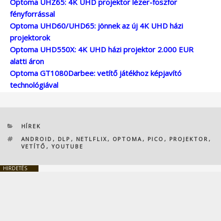
Optoma UHZ65: 4K UHD projektor lézer-foszfor
fényforrással
Optoma UHD60/UHD65: jönnek az új 4K UHD házi
projektorok
Optoma UHD550X: 4K UHD házi projektor 2.000 EUR
alatti áron
Optoma GT1080Darbee: vetítő játékhoz képjavító
technológiával
KATEGÓRIÁK
HÍREK
CÍMKÉK
ANDROID
,
DLP
,
NETLFLIX
,
OPTOMA
,
PICO
,
PROJEKTOR
,
VETÍTŐ
,
YOUTUBE
HIRDETÉS