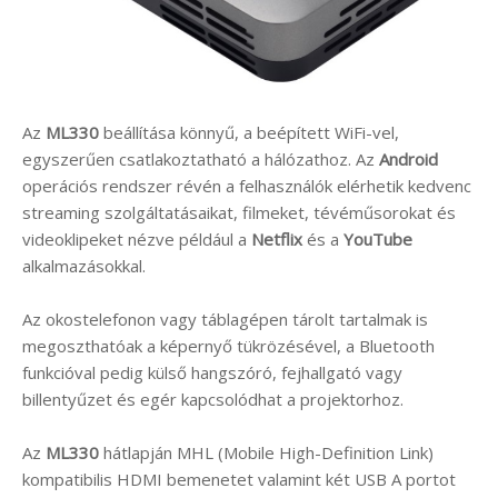
Az
ML330
beállítása könnyű, a beépített WiFi-vel,
egyszerűen csatlakoztatható a hálózathoz. Az
Android
operációs rendszer révén a felhasználók elérhetik kedvenc
streaming szolgáltatásaikat, filmeket, tévéműsorokat és
videoklipeket nézve például a
Netflix
és a
YouTube
alkalmazásokkal.
Az okostelefonon vagy táblagépen tárolt tartalmak is
megoszthatóak a képernyő tükrözésével, a Bluetooth
funkcióval pedig külső hangszóró, fejhallgató vagy
billentyűzet és egér kapcsolódhat a projektorhoz.
Az
ML330
hátlapján MHL (Mobile High-Definition Link)
kompatibilis HDMI bemenetet valamint két USB A portot