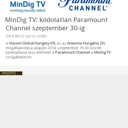
MinDig TV: kódolatlan Paramount
Channel szeptember 30-ig
Beküldve:
2014-09-12
Szerző:
GURU
A
Viacom Global Hungary Kft.
és az
Antenna Hungária Zrt.
megállapodása alapján 2014. szeptember 19-30. között
kódolatlanul lesz elérhető a
Paramount Channel
a
MinDig TV
szolgáltatáson.
HIRDETÉS