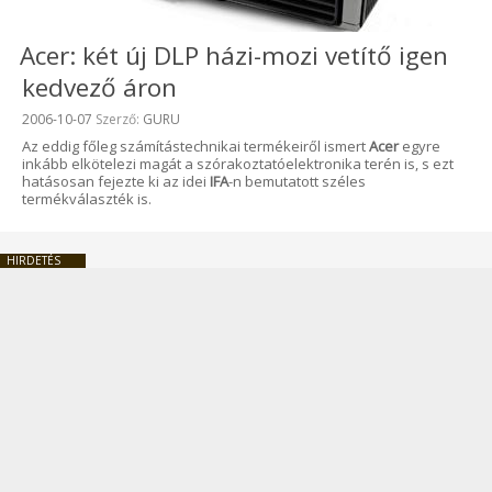
Acer: két új DLP házi-mozi vetítő igen
kedvező áron
Beküldve:
2006-10-07
Szerző:
GURU
Az eddig főleg számítástechnikai termékeiről ismert
Acer
egyre
inkább elkötelezi magát a szórakoztatóelektronika terén is, s ezt
hatásosan fejezte ki az idei
IFA
-n bemutatott széles
termékválaszték is.
HIRDETÉS