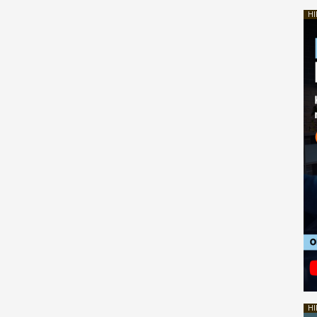
HI
HI