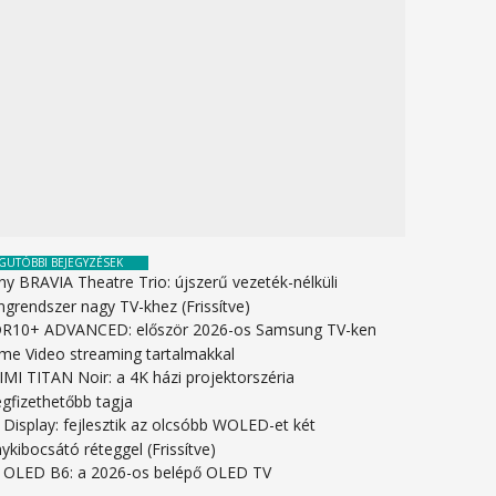
GUTÓBBI BEJEGYZÉSEK
ny BRAVIA Theatre Trio: újszerű vezeték-nélküli
ngrendszer nagy TV-khez (Frissítve)
R10+ ADVANCED: először 2026-os Samsung TV-ken
ime Video streaming tartalmakkal
IMI TITAN Noir: a 4K házi projektorszéria
gfizethetőbb tagja
 Display: fejlesztik az olcsóbb WOLED-et két
ykibocsátó réteggel (Frissítve)
 OLED B6: a 2026-os belépő OLED TV