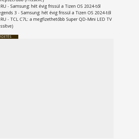
URU
-
Samsung: hét évig frissül a Tizen OS 2024-től
legends 3
-
Samsung: hét évig frissül a Tizen OS 2024-től
URU
-
TCL C7L: a megfizethetőbb Super QD-Mini LED TV
issítve)
RDETÉS