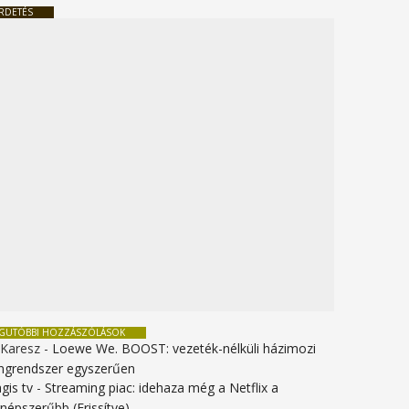
RDETÉS
EGUTÓBBI HOZZÁSZÓLÁSOK
 Karesz
-
Loewe We. BOOST: vezeték-nélküli házimozi
ngrendszer egyszerűen
gis tv
-
Streaming piac: idehaza még a Netflix a
gnépszerűbb (Frissítve)