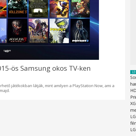
2015-ös Samsung okos TV-ken
LE
So
ha
érhető játékokban látják, mint amilyen a PlayStation Now, ami a
HD
 majd.
Pr
XG
me
LG
fén
LG